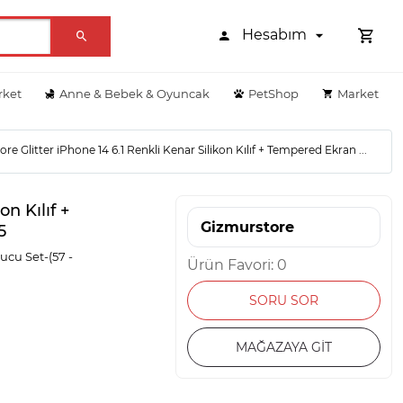
Hesabım
rket
Anne & Bebek & Oyuncak
PetShop
Market
re Glitter iPhone 14 6.1 Renkli Kenar Silikon Kılıf + Tempered Ekran ...
on Kılıf +
Gizmurstore
5
yucu Set-(57 -
Ürün Favori: 0
SORU SOR
MAĞAZAYA GİT