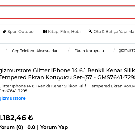
Spor, Outdoor
Kitap, Film, Hobi
Oto & Bahçe Yapı Ma
gizmursto
Cep Telefonu Aksesuarları
Ekran Koruyucu
gizmurstore Glitter iPhone 14 6.1 Renkli Kenar Silik
Tempered Ekran Koruyucu Set-(57 - GMS7641-729
Gli̇tter İphone 14 6.1 Renkli̇ Kenar Si̇li̇kon Kılıf + Tempered Ekran Koru
Gms7641-7295
gizmurstore
1.182,46 ₺
Yorum (0)
0.0
|
Yorum Yap