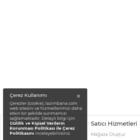
×
Çerez Kullanımı
Çerezler (cookie), lazimbana.com
web sitesini ve hizmetlerimizi daha
etkin bir şekilde sunmamızı
sağlamaktadır. Detaylı bilgi için
Kurumsal
Satıcı Hizmetleri
Gizlilik ve Kişisel Verilerin
Korunması Politikası ile Çerez
Politikasını
inceleyebilirsiniz.
Hakkımızda
Mağaza Oluştur