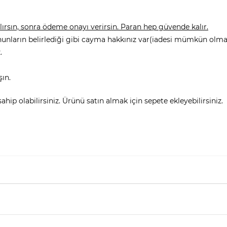
rsın, sonra ödeme onayı verirsin. Paran hep güvende kalır.
nunların belirlediği gibi cayma hakkınız var(iadesi mümkün olmay
.
şın.
hip olabilirsiniz. Ürünü satın almak için sepete ekleyebilirsiniz.