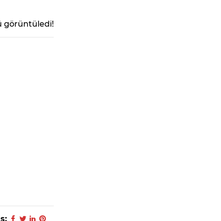
 görüntüledi!
ş: