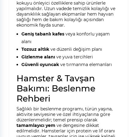
kokuyu önleyici özelliklere sahip ürünlerle
yapılmalıdır. Uzun vadede temizlik kolaylığı ve
dayanıklılık sağlayan ekipmanlar hem hayvan
sağlığı hem de bakım kolaylığı açısından
ekonomik fayda sunar.
Geniş tabanlı kafes
veya konforlu yaşam
alanı
Tozsuz altlık
ve düzenli değişim planı
Gizlenme alanı
ve yuva tercihleri
Güvenli oyuncak
ve tırmanma elemanları
Hamster & Tavşan
Bakımı: Beslenme
Rehberi
Sağlıklı bir beslenme programı, türün yaşına,
aktivite seviyesine ve özel ihtiyaçlarına göre
düzenlenmelidir; temel prensip olarak
tamamlayıcı yem
ve
dengesine dikkat
edilmelidir. Hamsterlar için protein ve lif oranı
uygun yemler, tavşanlar için ise yüksek kaliteli