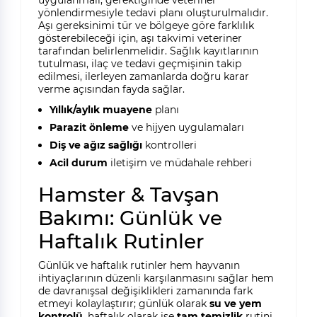
uygulanmalı, gerektiğinde veteriner
yönlendirmesiyle tedavi planı oluşturulmalıdır.
Aşı gereksinimi tür ve bölgeye göre farklılık
gösterebileceği için, aşı takvimi veteriner
tarafından belirlenmelidir. Sağlık kayıtlarının
tutulması, ilaç ve tedavi geçmişinin takip
edilmesi, ilerleyen zamanlarda doğru karar
verme açısından fayda sağlar.
Yıllık/aylık muayene
planı
Parazit önleme
ve hijyen uygulamaları
Diş ve ağız sağlığı
kontrolleri
Acil durum
iletişim ve müdahale rehberi
Hamster & Tavşan
Bakımı: Günlük ve
Haftalık Rutinler
Günlük ve haftalık rutinler hem hayvanın
ihtiyaçlarının düzenli karşılanmasını sağlar hem
de davranışsal değişiklikleri zamanında fark
etmeyi kolaylaştırır; günlük olarak
su ve yem
kontrolü
, haftalık olarak ise
tam temizlik
rutini