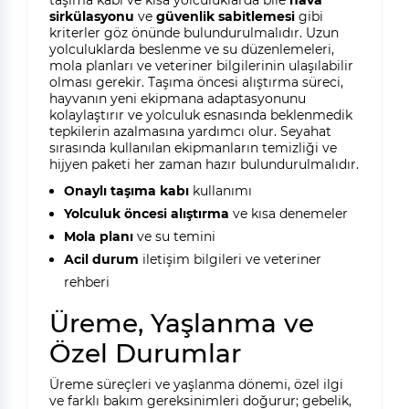
taşıma kabı ve kısa yolculuklarda bile
hava
sirkülasyonu
ve
güvenlik sabitlemesi
gibi
kriterler göz önünde bulundurulmalıdır. Uzun
yolculuklarda beslenme ve su düzenlemeleri,
mola planları ve veteriner bilgilerinin ulaşılabilir
olması gerekir. Taşıma öncesi alıştırma süreci,
hayvanın yeni ekipmana adaptasyonunu
kolaylaştırır ve yolculuk esnasında beklenmedik
tepkilerin azalmasına yardımcı olur. Seyahat
sırasında kullanılan ekipmanların temizliği ve
hijyen paketi her zaman hazır bulundurulmalıdır.
Onaylı taşıma kabı
kullanımı
Yolculuk öncesi alıştırma
ve kısa denemeler
Mola planı
ve su temini
Acil durum
iletişim bilgileri ve veteriner
rehberi
Üreme, Yaşlanma ve
Özel Durumlar
Üreme süreçleri ve yaşlanma dönemi, özel ilgi
ve farklı bakım gereksinimleri doğurur; gebelik,