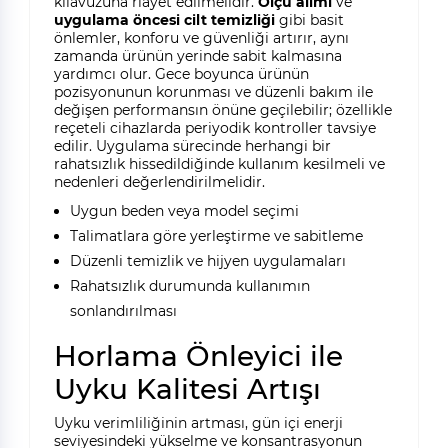
kılavuzuna riayet edilmelidir.
Ölçü alımı
ve
uygulama öncesi cilt temizliği
gibi basit
önlemler, konforu ve güvenliği artırır, aynı
zamanda ürünün yerinde sabit kalmasına
yardımcı olur. Gece boyunca ürünün
pozisyonunun korunması ve düzenli bakım ile
değişen performansın önüne geçilebilir; özellikle
reçeteli cihazlarda periyodik kontroller tavsiye
edilir. Uygulama sürecinde herhangi bir
rahatsızlık hissedildiğinde kullanım kesilmeli ve
nedenleri değerlendirilmelidir.
Uygun beden veya model seçimi
Talimatlara göre yerleştirme ve sabitleme
Düzenli temizlik ve hijyen uygulamaları
Rahatsızlık durumunda kullanımın
sonlandırılması
Horlama Önleyici ile
Uyku Kalitesi Artışı
Uyku verimliliğinin artması, gün içi enerji
seviyesindeki yükselme ve konsantrasyonun