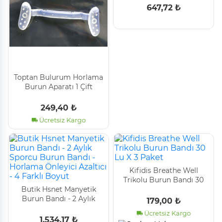
Önleyi̇ci̇ Azaltıcı - 4 Farklı
647,72 ₺
Boyut
Toptan Bulurum Horlama
Burun Aparatı 1 Çift
249,40 ₺
Ücretsiz Kargo
Kifidis Breathe Well
Trikolu Burun Bandı 30
Buti̇k Hsnet Manyeti̇k
Lu X 3 Paket
Burun Bandı - 2 Aylık
179,00 ₺
Sporcu Burun Bandı -
Ücretsiz Kargo
Horlama Önleyi̇ci̇ Azaltıcı
1.534,17 ₺