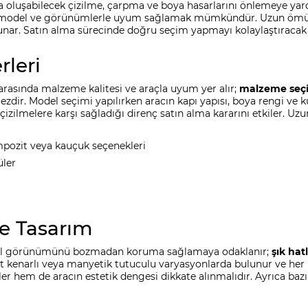
da oluşabilecek çizilme, çarpma ve boya hasarlarını önlemeye ya
rklı model ve görünümlerle uyum sağlamak mümkündür. Uzun ömürl
unar. Satın alma sürecinde doğru seçim yapmayı kolaylaştıracak 
rleri
arasında malzeme kalitesi ve araçla uyum yer alır;
malzeme seç
ezdir. Model seçimi yapılırken aracın kapı yapısı, boya rengi ve 
zilmelere karşı sağladığı direnç satın alma kararını etkiler. Uz
mpozit veya kauçuk seçenekleri
üler
e Tasarım
genel görünümünü bozmadan koruma sağlamaya odaklanır;
şık hat
rt kenarlı veya manyetik tutuculu varyasyonlarda bulunur ve her b
er hem de aracın estetik dengesi dikkate alınmalıdır. Ayrıca bazı