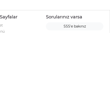
Sayfalar
Sorularınız varsa
et
SSS'e bakınız
ünü
ımı
rı
urup
la
ti
alyesi