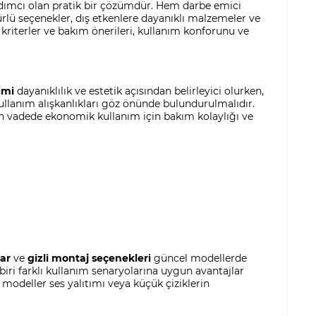
rdımcı olan pratik bir çözümdür. Hem darbe emici
ü seçenekler, dış etkenlere dayanıklı malzemeler ve
kriterler ve bakım önerileri, kullanım konforunu ve
imi
dayanıklılık ve estetik açısından belirleyici olurken,
kullanım alışkanlıkları göz önünde bulundurulmalıdır.
un vadede ekonomik kullanım için bakım kolaylığı ve
lar
ve
gizli montaj seçenekleri
güncel modellerde
iri farklı kullanım senaryolarına uygun avantajlar
 modeller ses yalıtımı veya küçük çiziklerin