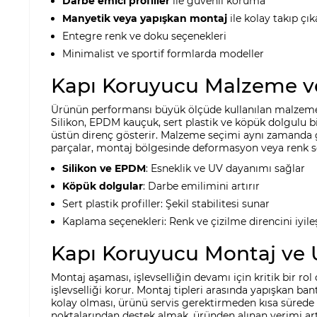
Darbe emici profiller
ile güvenli koruma
Manyetik veya yapışkan montaj
ile kolay takıp çı
Entegre renk ve doku seçenekleri
Minimalist ve sportif formlarda modeller
Kapı Koruyucu Malzeme ve
Ürünün performansı büyük ölçüde kullanılan malzemeni
Silikon, EPDM kauçuk, sert plastik ve köpük dolgulu bil
üstün direnç gösterir. Malzeme seçimi aynı zamanda g
parçalar, montaj bölgesinde deformasyon veya renk sol
Silikon ve EPDM
: Esneklik ve UV dayanımı sağlar
Köpük dolgular
: Darbe emilimini artırır
Sert plastik profiller: Şekil stabilitesi sunar
Kaplama seçenekleri: Renk ve çizilme direncini iyileş
Kapı Koruyucu Montaj ve
Montaj aşaması, işlevselliğin devamı için kritik bir rol
işlevselliği korur. Montaj tipleri arasında yapışkan ba
kolay olması, ürünü servis gerektirmeden kısa sürede
noktalarından destek almak, üründen alınan verimi artı