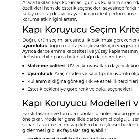
Araca takılan kapı koruması, günlük kullanım sırasın
özellikleri hem de estetik seçenekleri sayesinde fa
kolay montaj detayı arayanlar için ideal performans s
koruma etkinliğini artırır.
Kapı Koruyucu Seçim Krite
Doğru ürün seçimi sırasında ilk bakılması gerekenler 
uyumluluk
doğru montaj ve işlevsellik için vazgeçilm
Ayrıca darbe emme kapasitesi ve yüzey kaplamasının çi
değiştirilebilir parça bulunurluğu da önem taşır.
Malzeme kalitesi
: UV ve kimyasallara dayanıklı ko
Uyumluluk
: Araç modeli ve kapı tipi ile uyumlu ölç
Kullanım sıklığına göre ağırlık ve esneklik tercihleri
Estetik beklentiye göre renk ve doku seçenekleri
Kapı Koruyucu Modelleri v
Farklı tasarım ve formda sunulan ürünler, aracın 
öne çıkar. Modeller genellikle darbe emici dolgulu, se
sunar. Tasarım seçimi yapılırken hem işlevsel beklentil
gizlenmesi gibi ek faydalar sağlayabilir.