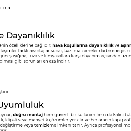
karma
 Dayanıklılık
n özelliklerine bağlıdır;
hava koşullarına dayanıklılık
ve
aşın
eşimler farklı avantajlar sunar; bazı malzemeler darbe enerjisini 
üneş ışığına, tuza ve kimyasallara karşı dayanım açısından uzun
ması gibi sorunları en aza indirir.
tirir
 Uyumluluk
 oynar;
doğru montaj
hem güvenli bir kullanım hem de kalıcı tu
ntlı, klipsli veya manyetik çözümler yer alır ve her aracın kapı p
 değiştirme veya temizleme imkanı tanır. Ayrıca profesyonel mo
rır.