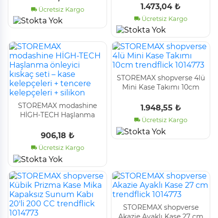
1.473,04 ₺
Ücretsiz Kargo
Ücretsiz Kargo
STOREMAX shopverse 4lü
Mini Kase Takımı 10cm
trendflick 1014773
STOREMAX modashine
1.948,55 ₺
HİGH-TECH Haşlanma
Ücretsiz Kargo
önleyici kıskaç seti – kase
kelepçeleri + tencere
906,18 ₺
kelepçeleri + silikon
Ücretsiz Kargo
STOREMAX shopverse
Akazie Ayaklı Kase 27 cm