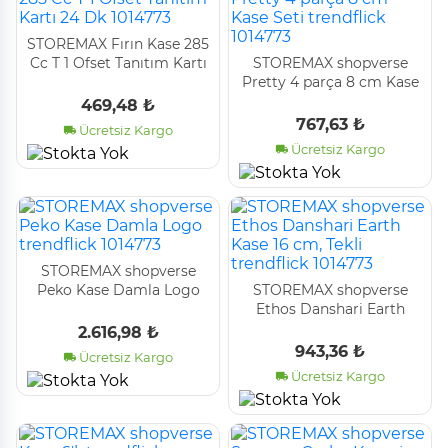
STOREMAX Fırın Kase 285
Cc T 1 Ofset Tanıtım Kartı
STOREMAX shopverse
24 Dk 1014773
Pretty 4 parça 8 cm Kase
Seti trendflick 1014773
469,48 ₺
767,63 ₺
Ücretsiz Kargo
Ücretsiz Kargo
STOREMAX shopverse
Peko Kase Damla Logo
STOREMAX shopverse
trendflick 1014773
Ethos Danshari Earth
Kase 16 cm, Tekli
2.616,98 ₺
trendflick 1014773
943,36 ₺
Ücretsiz Kargo
Ücretsiz Kargo