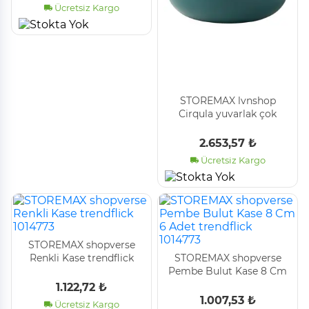
Ücretsiz Kargo
STOREMAX lvnshop
Cirqula yuvarlak çok
amaçlı kase – çam – 1250
ml hacim – kapaklı –
2.653,57 ₺
kırılmaz malzeme – sızdır
Ücretsiz Kargo
STOREMAX shopverse
Renkli Kase trendflick
STOREMAX shopverse
1014773
Pembe Bulut Kase 8 Cm
6 Adet trendflick 1014773
1.122,72 ₺
1.007,53 ₺
Ücretsiz Kargo