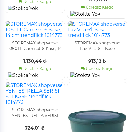
Ücretsiz Kargo
Ücretsiz Kargo
STOREMAX shopverse
STOREMAX shopverse
10601 L Cam set 6 Kase, 14
Lav Vira 6'lı Kase
cm trendflick 1014773
trendflick 1014773
1.130,44 ₺
913,12 ₺
Ücretsiz Kargo
Ücretsiz Kargo
STOREMAX shopverse
YENİ ESTRELLA SERİSİ
6'LI KASE trendflick
1014773
724,01 ₺