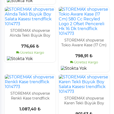
STOREMAX shopverse
Alinda Tekli Büyük Boy
Salata Kasesi trendflick
STOREMAX shopverse
1014773
Tokio Aware Kase (17 Cm)
776,66 ₺
580 Cc Recyled Logo 2
Ücretsiz Kargo
Ofset Pencereli Hk 16 Dk
798,91 ₺
trendflick 1014773
Ücretsiz Kargo
STOREMAX shopverse
Renkli Kase trendflick
STOREMAX shopverse
1014773
Karen Tekli Büyük Boy
Salata Kasesi trendflick
1.087,40 ₺
1014773
901,63 ₺