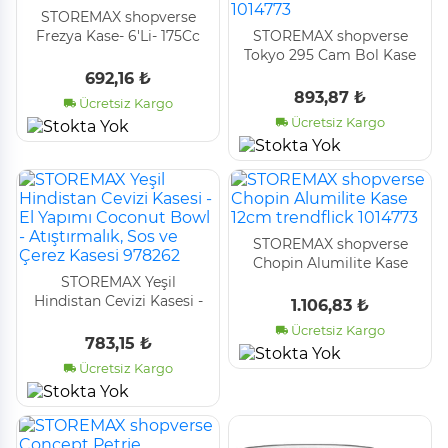
STOREMAX shopverse
Frezya Kase- 6'Li- 175Cc
STOREMAX shopverse
trendflick 1014773
Tokyo 295 Cam Bol Kase
2600 cc trendflick 1014773
692,16 ₺
893,87 ₺
Ücretsiz Kargo
Ücretsiz Kargo
STOREMAX shopverse
Chopin Alumilite Kase
STOREMAX Yeşil
12cm trendflick 1014773
Hindistan Cevizi Kasesi -
1.106,83 ₺
El Yapımı Coconut Bowl -
Ücretsiz Kargo
Atıştırmalık, Sos ve Çerez
783,15 ₺
Kasesi 978262
Ücretsiz Kargo