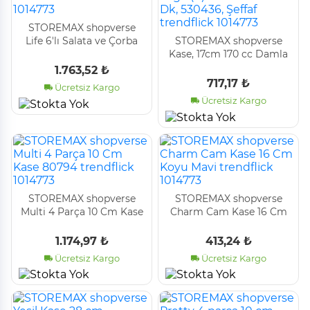
STOREMAX shopverse
Life 6'lı Salata ve Çorba
STOREMAX shopverse
Kasesi Seti trendflick
Kase, 17cm 170 cc Damla
1014773
Logo (K) 6 Ofset Hk 24
1.763,52 ₺
Dk, 530436, Şeffaf
717,17 ₺
Ücretsiz Kargo
trendflick 1014773
Ücretsiz Kargo
STOREMAX shopverse
STOREMAX shopverse
Multi 4 Parça 10 Cm Kase
Charm Cam Kase 16 Cm
80794 trendflick 1014773
Koyu Mavi trendflick
1014773
1.174,97 ₺
413,24 ₺
Ücretsiz Kargo
Ücretsiz Kargo