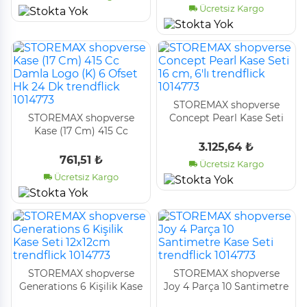
Ücretsiz Kargo
STOREMAX shopverse
STOREMAX shopverse
Concept Pearl Kase Seti
Kase (17 Cm) 415 Cc
16 cm, 6'lı trendflick
Damla Logo (K) 6 Ofset
1014773
3.125,64 ₺
Hk 24 Dk trendflick
761,51 ₺
Ücretsiz Kargo
1014773
Ücretsiz Kargo
STOREMAX shopverse
STOREMAX shopverse
Generations 6 Kişilik Kase
Joy 4 Parça 10 Santimetre
Seti 12x12cm trendflick
Kase Seti trendflick