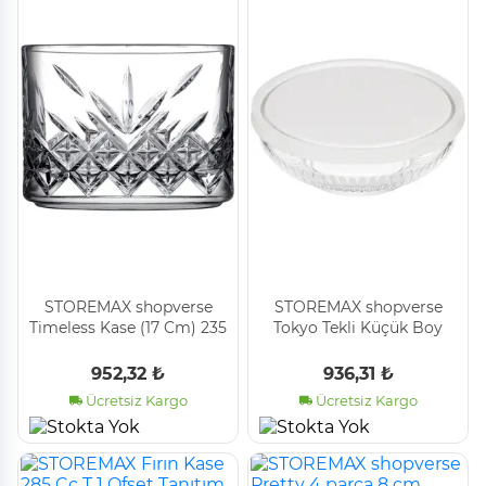
STOREMAX shopverse
STOREMAX shopverse
Timeless Kase (17 Cm) 235
Tokyo Tekli Küçük Boy
Cc Damla Logo (K) 4
Kase trendflick 1014773
Ofset Hk 24 Dk trendflick
952,32 ₺
936,31 ₺
1014773
Ücretsiz Kargo
Ücretsiz Kargo