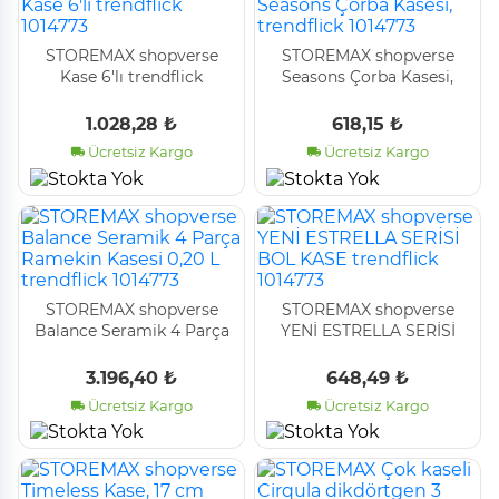
STOREMAX shopverse
STOREMAX shopverse
Kase 6'lı trendflick
Seasons Çorba Kasesi,
1014773
trendflick 1014773
1.028,28 ₺
618,15 ₺
Ücretsiz Kargo
Ücretsiz Kargo
STOREMAX shopverse
STOREMAX shopverse
Balance Seramik 4 Parça
YENİ ESTRELLA SERİSİ
Ramekin Kasesi 0,20 L
BOL KASE trendflick
trendflick 1014773
1014773
3.196,40 ₺
648,49 ₺
Ücretsiz Kargo
Ücretsiz Kargo