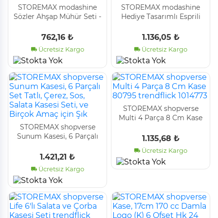
STOREMAX modashine
STOREMAX modashine
Sözler Ahşap Mühür Seti -
Hediye Tasarımlı Esprili
Ahşap Kitap mühür -
Mühür - Ahşap Kitap
Defter Kaşe modascope
mühür - Defter Kaşe
762,16 ₺
1.136,05 ₺
1014773
modascope 1014773
Ücretsiz Kargo
Ücretsiz Kargo
STOREMAX shopverse
Multi 4 Parça 8 Cm Kase
STOREMAX shopverse
80795 trendflick 1014773
Sunum Kasesi, 6 Parçalı
1.135,68 ₺
Set Tatlı, Çerez, Sos,
Ücretsiz Kargo
Salata Kasesi Seti, ve
1.421,21 ₺
Birçok Amaç için Şık
Ücretsiz Kargo