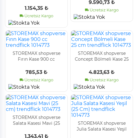
Kulplu Kase - Şeffaf Cam,
trendflick 1014773
9.590,73 ₺
ve Soğuk Kullanım için
1.154,35 ₺
Ücretsiz Kargo
Büyük Kase, Meyve, Yo
Ücretsiz Kargo
STOREMAX shopverse
STOREMAX shopverse
Fırın Kase 900 cc
Concept Bölmeli Kase 25
trendflick 1014773
cm trendflick 1014773
785,53 ₺
4.823,63 ₺
Ücretsiz Kargo
Ücretsiz Kargo
STOREMAX shopverse
Salata Kasesi Mavi (25
STOREMAX shopverse
cm) trendflick 1014773
Julia Salata Kasesi Yeşil
(25 Cm) trendflick 1014773
1.343,41 ₺