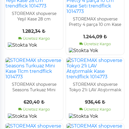
STOREMAX shopverse
Yeşil Kase 28 cm
STOREMAX shopverse
trendflick 1014773
Pretty 4 parça 10 cm Kase
Seti trendflick 1014773
1.282,34 ₺
1.244,09 ₺
Ücretsiz Kargo
Ücretsiz Kargo
STOREMAX shopverse
STOREMAX shopverse
Seasons Turkuaz Mini
Tokyo 2'li LAV Atıştırmalık
Kase 11cm trendflick
Kase trendflick 1014773
1014773
620,40 ₺
936,46 ₺
Ücretsiz Kargo
Ücretsiz Kargo