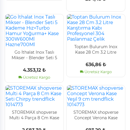
Toptan Bulurum Inox
Go İthalat Inox Taslı
Kase 28 Cm 3.2 Litre
Mi̇kser - Blender Seti̇ 5
Karıştırma Kabı
Kademe Hız+Turbo
Profesyonel 304
636,86 ₺
Hamur Yoğurma+ Kase
Paslanmaz Çelik
4.353,12 ₺
Ücretsiz Kargo
300W600Ml Hazne700Ml
Ücretsiz Kargo
STOREMAX shopverse
STOREMAX shopverse
Multi 4 Parça 8 Cm Kase
Concept Verona Kase
Seti Chirpy trendflick
Yeşil 9 cm trendflick
1014773
1014773