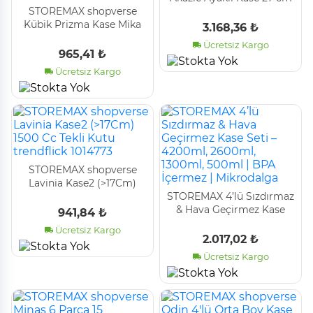
STOREMAX shopverse
trendflick 1014773
Kübik Prizma Kase Mika
3.168,36 ₺
Kapaksız Sunum Kabı
Ücretsiz Kargo
20'li 200 CC trendflick
965,41 ₺
1014773
Ücretsiz Kargo
STOREMAX shopverse
Lavinia Kase2 (>17Cm)
1500 Cc Tekli Kutu
STOREMAX 4’lü Sızdırmaz
trendflick 1014773
& Hava Geçirmez Kase
941,84 ₺
Seti – 4200ml, 2600ml,
Ücretsiz Kargo
1300ml, 500ml | BPA
2.017,02 ₺
İçermez | Mikrodalga
Ücretsiz Kargo