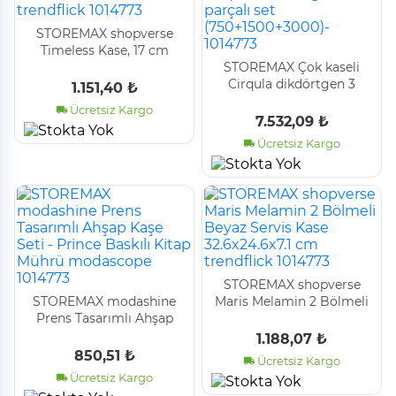
STOREMAX shopverse
Timeless Kase, 17 cm
trendflick 1014773
STOREMAX Çok kaseli
Cirqula dikdörtgen 3
1.151,40 ₺
parçalı set
Ücretsiz Kargo
(750+1500+3000)- 1014773
7.532,09 ₺
Ücretsiz Kargo
STOREMAX shopverse
STOREMAX modashine
Maris Melamin 2 Bölmeli
Prens Tasarımlı Ahşap
Beyaz Servis Kase
Kaşe Seti - Prince Baskılı
32.6x24.6x7.1 cm
1.188,07 ₺
Kitap Mührü modascope
trendflick 1014773
850,51 ₺
Ücretsiz Kargo
1014773
Ücretsiz Kargo