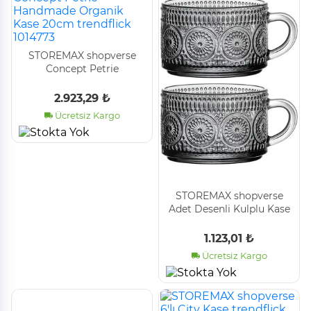
STOREMAX shopverse
Concept Petrie
Handmade Organik Kase
20cm trendflick 1014773
2.923,29 ₺
Ücretsiz Kargo
STOREMAX shopverse
Adet Desenli Kulplu Kase
- Şeffaf Füme Cam, ve
Soğuk Kullanım için
1.123,01 ₺
Büyük Kase, Meyve, Yoğu
Ücretsiz Kargo