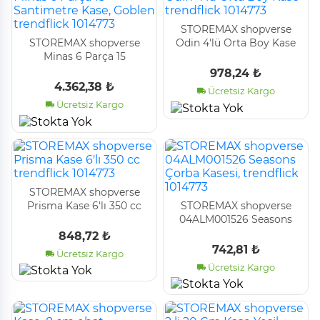
STOREMAX shopverse
STOREMAX shopverse
Odin 4'lü Orta Boy Kase
Minas 6 Parça 15
trendflick 1014773
Santimetre Kase, Goblen
978,24 ₺
trendflick 1014773
4.362,38 ₺
Ücretsiz Kargo
Ücretsiz Kargo
STOREMAX shopverse
Prisma Kase 6'lı 350 cc
STOREMAX shopverse
trendflick 1014773
04ALM001526 Seasons
Çorba Kasesi, trendflick
848,72 ₺
1014773
742,81 ₺
Ücretsiz Kargo
Ücretsiz Kargo