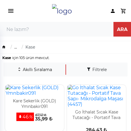
...
Kase
Kase
için 105 ürün mevcut.
Akıllı Sıralama
Filtrele
Kare Sekerlik (GOLD)
Ymnbakir091
Go İthalat Sıcak Kase
67,12 ₺
46
%
Tutacağı - Portati̇f Tava
35,99 ₺
Sapı- Mi̇krodalga Maşası
(4457)
284,43 ₺