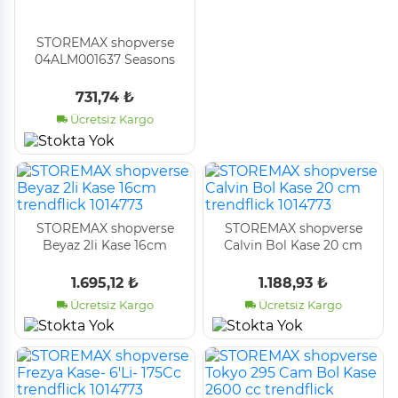
STOREMAX shopverse
04ALM001637 Seasons
Çorba Kasesi, trendflick
1014773
731,74 ₺
Ücretsiz Kargo
STOREMAX shopverse
STOREMAX shopverse
Beyaz 2li Kase 16cm
Calvin Bol Kase 20 cm
trendflick 1014773
trendflick 1014773
1.695,12 ₺
1.188,93 ₺
Ücretsiz Kargo
Ücretsiz Kargo