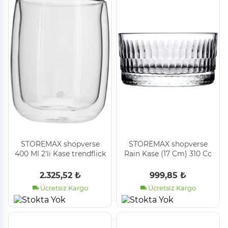
STOREMAX shopverse
STOREMAX shopverse
400 Ml 2'li Kase trendflick
Rain Kase (17 Cm) 310 Cc
1014773
Damla Logo (K) 6 Ofset
Hk 24 Dk trendflick
2.325,52 ₺
999,85 ₺
1014773
Ücretsiz Kargo
Ücretsiz Kargo