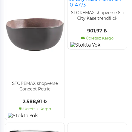
STOREMAX shopverse 6'lı
City Kase trendflick
1014773
901,97 ₺
Ücretsiz Kargo
STOREMAX shopverse
Concept Petrie
Handmade Organik Kase
16cm trendflick 1014773
2.588,91 ₺
Ücretsiz Kargo