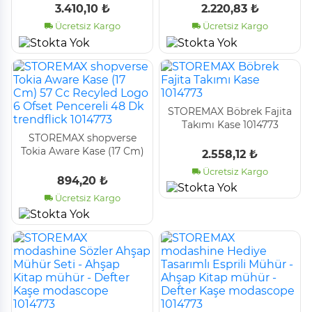
1014773
1014773
3.410,10 ₺
2.220,83 ₺
Ücretsiz Kargo
Ücretsiz Kargo
STOREMAX Böbrek Fajita
Takımı Kase 1014773
STOREMAX shopverse
Tokia Aware Kase (17 Cm)
2.558,12 ₺
57 Cc Recyled Logo 6
Ücretsiz Kargo
Ofset Pencereli 48 Dk
894,20 ₺
trendflick 1014773
Ücretsiz Kargo