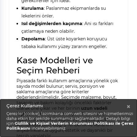
gerektirenler için ideal.
Kurulama
: Paslanmaz ekipmanlarda su
lekelerini önler.
Isıl değişimlerden kaçınma
: Ani ısı farkları
çatlamaya neden olabilir.
Depolama
: Üst üste koyarken koruyucu
tabaka kullanımı yüzey zararını engeller.
Kase Modelleri ve
Seçim Rehberi
Piyasada farklı kullanım amaçlarına yönelik çok
sayıda model bulunur; servis, porsiyon ve
saklama amaçlarına göre kriterler
değerlendirilmelidir. Seçimde malzeme, boyut,
tasarım ve bakım kolaylığı öncelikli faktörler
×
Çerez Kullanımı
olarak öne çıkar ve her birinin
uzun vadeli
faydası
farklıdır. Çok amaçlı setler, mutfak
Çerezler (cookie), lazimbana.com web sitesini ve hizmetlerimizi
daha etkin bir şekilde sunmamızı sağlamaktadır. Detaylı bilgi
düzeninde esneklik sağlar ve ihtiyaca göre
için
Gizlilik ve Kişisel Verilerin Korunması Politikası ile Çerez
kombinlenebilir. Doğru rehberlik ile kullanım
Politikasını
inceleyebilirsiniz.
alışkanlıklarına uygun, estetik ve dayanıklı bir
tercih yapılabilir.