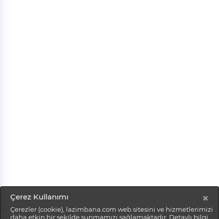
×
Çerez Kullanımı
Çerezler (cookie), lazimbana.com web sitesini ve hizmetlerimizi
daha etkin bir şekilde sunmamızı sağlamaktadır. Detaylı bilgi