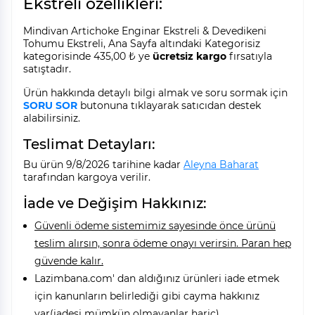
Ekstreli özellikleri:
Mindivan Artichoke Enginar Ekstreli & Devedikeni
Tohumu Ekstreli, Ana Sayfa altındaki Kategorisiz
kategorisinde 435,00 ₺ ye
ücretsiz kargo
fırsatıyla
satıştadır.
Ürün hakkında detaylı bilgi almak ve soru sormak için
SORU SOR
butonuna tıklayarak satıcıdan destek
alabilirsiniz.
Teslimat Detayları:
Bu ürün 9/8/2026 tarihine kadar
Aleyna Baharat
tarafından kargoya verilir.
İade ve Değişim Hakkınız:
Güvenli ödeme sistemimiz sayesinde önce ürünü
teslim alırsın, sonra ödeme onayı verirsin. Paran hep
güvende kalır.
Lazimbana.com' dan aldığınız ürünleri iade etmek
için kanunların belirlediği gibi cayma hakkınız
var(iadesi mümkün olmayanlar hariç).