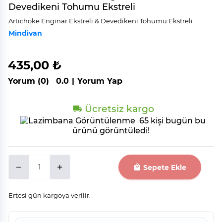
Devedikeni Tohumu Ekstreli
Arti̇choke Engi̇nar Ekstreli̇ & Devedi̇keni̇ Tohumu Ekstreli̇
Mindivan
435,00 ₺
Yorum (0)
0.0
|
Yorum Yap
Ücretsiz kargo
65 kişi bugün bu
ürünü görüntüledi!
Sepete Ekle
Ertesi gün kargoya verilir.