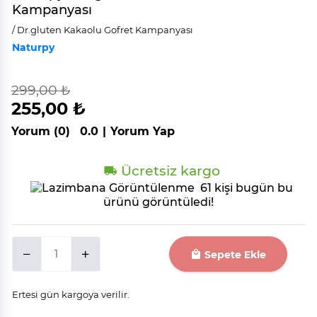
Kampanyası
/ Dr.gluten Kakaolu Gofret Kampanyası
Naturpy
299,00 ₺
indirim
%
15
255,00 ₺
Yorum (0)
0.0
|
Yorum Yap
Ücretsiz kargo
61 kişi bugün bu
ürünü görüntüledi!
Sepete Ekle
Ertesi gün kargoya verilir.