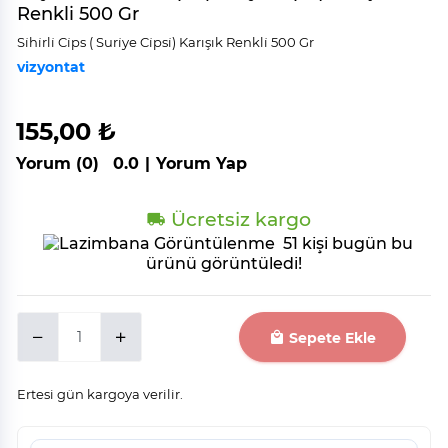
Renkli 500 Gr
Si̇hi̇rli̇ Ci̇ps ( Suri̇ye Ci̇psi̇) Karışık Renkli̇ 500 Gr
vizyontat
155,00 ₺
Yorum (0)
0.0
|
Yorum Yap
Ücretsiz kargo
51 kişi bugün bu
ürünü görüntüledi!
Sepete Ekle
Ertesi gün kargoya verilir.