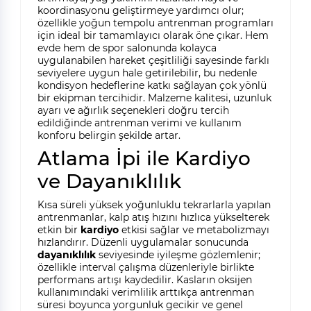
koordinasyonu geliştirmeye yardımcı olur;
özellikle yoğun tempolu antrenman programları
için ideal bir tamamlayıcı olarak öne çıkar. Hem
evde hem de spor salonunda kolayca
uygulanabilen hareket çeşitliliği sayesinde farklı
seviyelere uygun hale getirilebilir, bu nedenle
kondisyon hedeflerine katkı sağlayan çok yönlü
bir ekipman tercihidir. Malzeme kalitesi, uzunluk
ayarı ve ağırlık seçenekleri doğru tercih
edildiğinde antrenman verimi ve kullanım
konforu belirgin şekilde artar.
Atlama İpi ile Kardiyo
ve Dayanıklılık
Kısa süreli yüksek yoğunluklu tekrarlarla yapılan
antrenmanlar, kalp atış hızını hızlıca yükselterek
etkin bir
kardiyo
etkisi sağlar ve metabolizmayı
hızlandırır. Düzenli uygulamalar sonucunda
dayanıklılık
seviyesinde iyileşme gözlemlenir;
özellikle interval çalışma düzenleriyle birlikte
performans artışı kaydedilir. Kasların oksijen
kullanımındaki verimlilik arttıkça antrenman
süresi boyunca yorgunluk gecikir ve genel