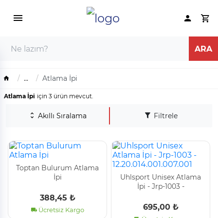
...
Atlama İpi
Atlama İpi
için 3 ürün mevcut.
Akıllı Sıralama
Filtrele
Toptan Bulurum Atlama
İpi
Uhlsport Uni̇sex Atlama
İpi̇ - Jrp-1003 -
12.20.014.001.007.001
388,45 ₺
695,00 ₺
Ücretsiz Kargo