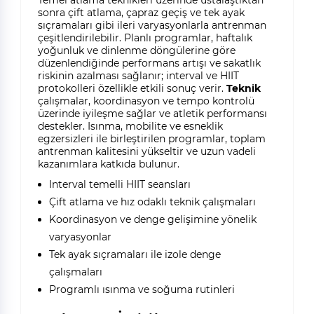
Temel atlama teknikleri üzerinde ustalaştıktan
sonra çift atlama, çapraz geçiş ve tek ayak
sıçramaları gibi ileri varyasyonlarla antrenman
çeşitlendirilebilir. Planlı programlar, haftalık
yoğunluk ve dinlenme döngülerine göre
düzenlendiğinde performans artışı ve sakatlık
riskinin azalması sağlanır; interval ve HIIT
protokolleri özellikle etkili sonuç verir.
Teknik
çalışmalar, koordinasyon ve tempo kontrolü
üzerinde iyileşme sağlar ve atletik performansı
destekler. Isınma, mobilite ve esneklik
egzersizleri ile birleştirilen programlar, toplam
antrenman kalitesini yükseltir ve uzun vadeli
kazanımlara katkıda bulunur.
Interval temelli HIIT seansları
Çift atlama ve hız odaklı teknik çalışmaları
Koordinasyon ve denge gelişimine yönelik
varyasyonlar
Tek ayak sıçramaları ile izole denge
çalışmaları
Programlı ısınma ve soğuma rutinleri