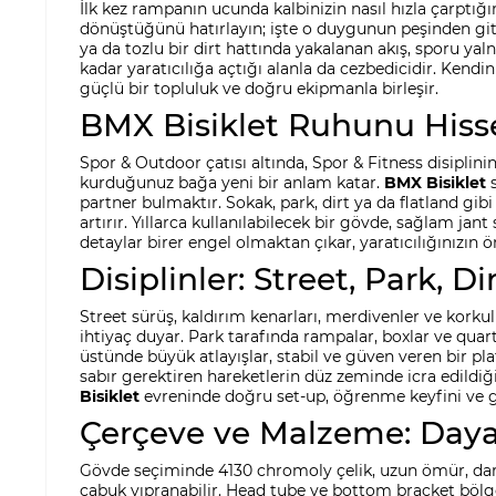
İlk kez rampanın ucunda kalbinizin nasıl hızla çarptı
dönüştüğünü hatırlayın; işte o duygunun peşinden gitm
ya da tozlu bir dirt hattında yakalanan akış, sporu yalnı
kadar yaratıcılığa açtığı alanla da cezbedicidir. Ken
güçlü bir topluluk ve doğru ekipmanla birleşir.
BMX Bisiklet Ruhunu Hisse
Spor & Outdoor çatısı altında, Spor & Fitness disiplini
kurduğunuz bağa yeni bir anlam katar.
BMX Bisiklet
s
partner bulmaktır. Sokak, park, dirt ya da flatland gi
artırır. Yıllarca kullanılabilecek bir gövde, sağlam j
detaylar birer engel olmaktan çıkar, yaratıcılığınızın
Disiplinler: Street, Park, Di
Street sürüş, kaldırım kenarları, merdivenler ve korkul
ihtiyaç duyar. Park tarafında rampalar, boxlar ve quart
üstünde büyük atlayışlar, stabil ve güven veren bir plat
sabır gerektiren hareketlerin düz zeminde icra edildiği
Bisiklet
evreninde doğru set-up, öğrenme keyfini ve güv
Çerçeve ve Malzeme: Dayanı
Gövde seçiminde 4130 chromoly çelik, uzun ömür, darb
çabuk yıpranabilir. Head tube ve bottom bracket bölgel