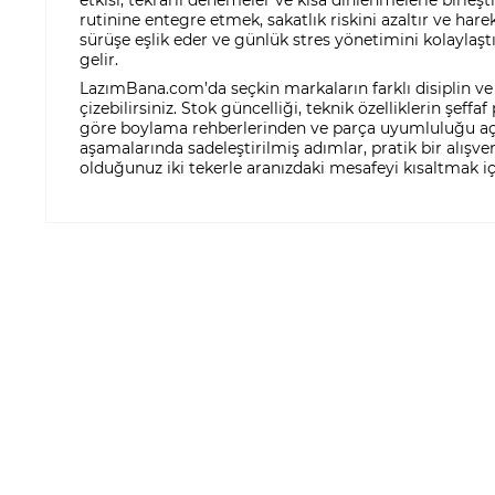
rutinine entegre etmek, sakatlık riskini azaltır ve har
sürüşe eşlik eder ve günlük stres yönetimini kolaylaştı
gelir.
LazımBana.com’da seçkin markaların farklı disiplin ve s
çizebilirsiniz. Stok güncelliği, teknik özelliklerin şeff
göre boylama rehberlerinden ve parça uyumluluğu açıkl
aşamalarında sadeleştirilmiş adımlar, pratik bir alışve
olduğunuz iki tekerle aranızdaki mesafeyi kısaltmak i