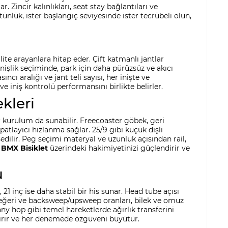
 Zincir kalınlıkları, seat stay bağlantıları ve
tünlük, ister başlangıç seviyesinde ister tecrübeli olun,
lite arayanlara hitap eder. Çift katmanlı jantlar
enişlik seçiminde, park için daha pürüzsüz ve akıcı
ıncı aralığı ve jant teli sayısı, her inişte ve
ve iniş kontrolü performansını birlikte belirler.
kleri
r kurulum da sunabilir. Freecoaster göbek, geri
atlayıcı hızlanma sağlar. 25/9 gibi küçük dişli
dilir. Peg seçimi materyal ve uzunluk açısından rail,
n
BMX Bisiklet
üzerindeki hakimiyetinizi güçlendirir ve
u
 21 inç ise daha stabil bir his sunar. Head tube açısı
e değeri ve backsweep/upsweep oranları, bilek ve omuz
y hop gibi temel hareketlerde ağırlık transferini
tırır ve her denemede özgüveni büyütür.