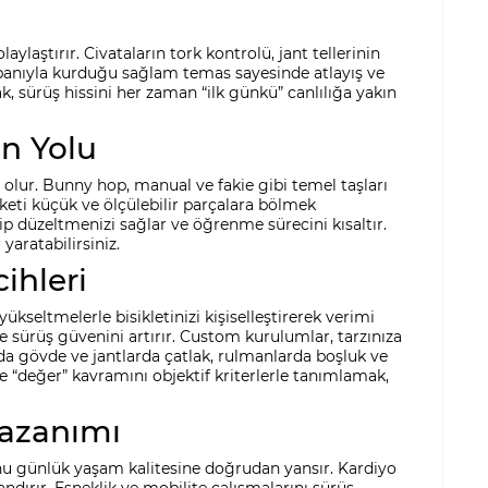
ylaştırır. Civataların tork kontrolü, jant tellerinin
tabanıyla kurduğu sağlam temas sayesinde atlayış ve
, sürüş hissini her zaman “ilk günkü” canlılığa yakın
n Yolu
 olur. Bunny hop, manual ve fakie gibi temel taşları
keti küçük ve ölçülebilir parçalara bölmek
dip düzeltmenizi sağlar ve öğrenme sürecini kısaltır.
aratabilirsiniz.
ihleri
kseltmelerle bisikletinizi kişiselleştirerek verimi
 ve sürüş güvenini artırır. Custom kurulumlar, tarzınıza
da gövde ve jantlarda çatlak, rulmanlarda boşluk ve
 “değer” kavramını objektif kriterlerle tanımlamak,
Kazanımı
yonu günlük yaşam kalitesine doğrudan yansır. Kardiyo
andırır. Esneklik ve mobilite çalışmalarını sürüş