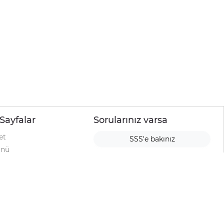
Sayfalar
Sorularınız varsa
et
SSS'e bakınız
ünü
ımı
rı
urup
la
ti