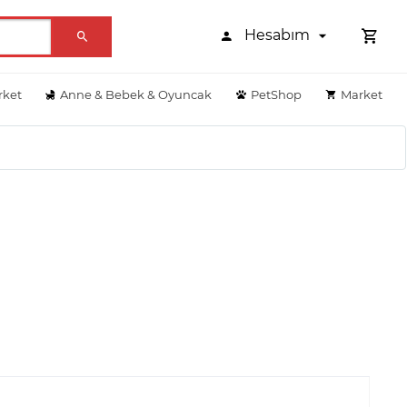
Hesabım
rket
Anne & Bebek & Oyuncak
PetShop
Market