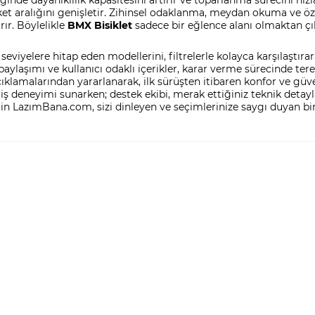
eket aralığını genişletir. Zihinsel odaklanma, meydan okuma ve öz 
rır. Böylelikle
BMX Bisiklet
sadece bir eğlence alanı olmaktan çıka
eviyelere hitap eden modellerini, filtrelerle kolayca karşılaştıra
af paylaşımı ve kullanıcı odaklı içerikler, karar verme sürecinde ter
amalarından yararlanarak, ilk sürüşten itibaren konfor ve güven
riş deneyimi sunarken; destek ekibi, merak ettiğiniz teknik detayl
çin LazımBana.com, sizi dinleyen ve seçimlerinize saygı duyan bir