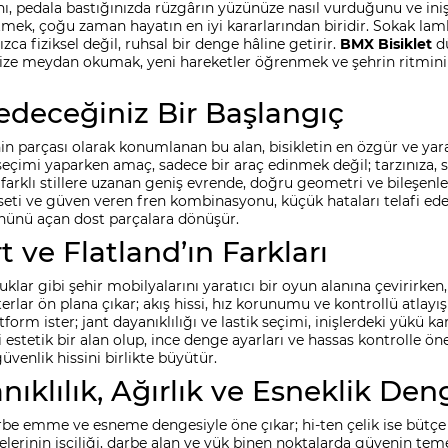
ğını, pedala bastığınızda rüzgârın yüzünüze nasıl vurduğunu ve in
ek, çoğu zaman hayatın en iyi kararlarından biridir. Sokak lambal
zca fiziksel değil, ruhsal bir denge hâline getirir.
BMX Bisiklet
dü
dinize meydan okumak, yeni hareketler öğrenmek ve şehrin ritmini
deceğiniz Bir Başlangıç
nin parçası olarak konumlanan bu alan, bisikletin en özgür ve yarat
eçimi yaparken amaç, sadece bir araç edinmek değil; tarzınıza, s
bi farklı stillere uzanan geniş evrende, doğru geometri ve bileşe
ant seti ve güven veren fren kombinasyonu, küçük hataları telafi 
 önünü açan dost parçalara dönüşür.
rt ve Flatland’ın Farkları
uklar gibi şehir mobilyalarını yaratıcı bir oyun alanına çevirirke
erlar ön plana çıkar; akış hissi, hız korunumu ve kontrollü atlayış
form ister; jant dayanıklılığı ve lastik seçimi, inişlerdeki yükü k
 estetik bir alan olup, ince denge ayarları ve hassas kontrolle öne
enlik hissini birlikte büyütür.
klılık, Ağırlık ve Esneklik Den
e emme ve esneme dengesiyle öne çıkar; hi-ten çelik ise bütçe d
erinin işçiliği, darbe alan ve yük binen noktalarda güvenin temel