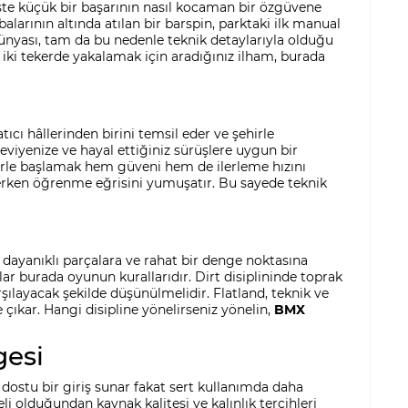
işte küçük bir başarının nasıl kocaman bir özgüvene
arının altında atılan bir barspin, parktaki ilk manual
nyası, tam da bu nedenle teknik detaylarıyla olduğu
 iki tekerde yakalamak için aradığınız ilham, burada
ıcı hâllerinden birini temsil eder ve şehirle
eviyenize ve hayal ettiğiniz sürüşlere uygun bir
nlerle başlamak hem güveni hem de ilerleme hızını
ederken öğrenme eğrisini yumuşatır. Bu sayede teknik
n, dayanıklı parçalara ve rahat bir denge noktasına
lar burada oyunun kurallarıdır. Dirt disiplininde toprak
arşılayacak şekilde düşünülmelidir. Flatland, teknik ve
 çıkar. Hangi disipline yönelirseniz yönelin,
BMX
gesi
ostu bir giriş sunar fakat sert kullanımda daha
i olduğundan kaynak kalitesi ve kalınlık tercihleri