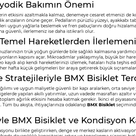
iyodik Bakımın Önemi
erin etkisini azaltmakla kalmaz, denemeye cesaret etmenizi de kola
edik arızaların önüne geçer. Pedalların pürüzlü yüzeyi, ayakkabı 
leri uygun yağlarla beslemek ve fren pabuçlarını doğru hizalamak
 güvenli, ilerlemeniz ise daha istikrarlı olur.
Temel Hareketlerden İlerlemeni
omuzlarınızın trük yoğun günlerde bile sağlıklı kalmasına yardımcı
nların kapısını açar. Mikroadımlar yaklaşımıyla, büyük bir hare
o kaydı alıp kendi hareketlerinizi izlemek, hataları hızla teşhis e
her hafta küçük gelişmeleri bir araya getirerek büyük sıçramalar y
tratejileriyle BMX Bisiklet Terc
lımı ve uygun maliyetle güvenli bir kapı aralarken, orta seviye yü
bölgelerde yapılan akıllı yatırımlar, uzun vadede masrafları azaltır
plam ağırlık etkisini hesaba katmak gerekir. İkinci el piyasasın
r. Tüm bu akışta, ihtiyaçlarınıza odaklanıp
BMX Bisiklet
seçiminde
iyle BMX Bisiklet ve Kondisyon 
nasyonu birlikte geliştirirken, denge ve merkez kasların aktivas
iğinde dayanıklılık kapasitesini artırır ve toparlanma sürecini hızl