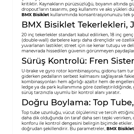
kritiktir. Kaynakların pürüzsüzlüğü, boyanın altında giz
dropout’ların tasarımı, peg kullanımı ve aks yükleri düş
BMX Bisiklet
kullanımında konsantrasyonunuzu tek şe
BMX Bisiklet Tekerlekleri, 
20 inç tekerlekler standart kabul edilirken, 18 inç genç
(double-wall) darbelere karşı daha dirençlidir ve özell
yuvarlanan lastikler; street için ise kenar tutuşu ve deli
manevrada hissedilen güvenin görünmeyen paydaşları
Sürüş Kontrolü: Fren Siste
U-brake ve gyro rotor kombinasyonu, gidonu tam tur çe
giderken pedalların serbest kalmasını sağlayarak fakie
kombinasyonları hem ağırlığı azaltır hem de engellerde
ledge ya da park kullanımına göre özelleştirildiğinde
sürüş tarzınızla uyumlu bir kontrol alanı yaratır.
Doğru Boylama: Top Tube,
Top tube uzunluğu, vücut ölçüleriniz ve tercih ettiğiniz 
daha dik olduğunda ön taraf daha seri tepki verirken, 
konforu ile kontrol dengesini belirgin biçimde etkile
doğrudan şekillendirir. Bu parametreler,
BMX Bisiklet