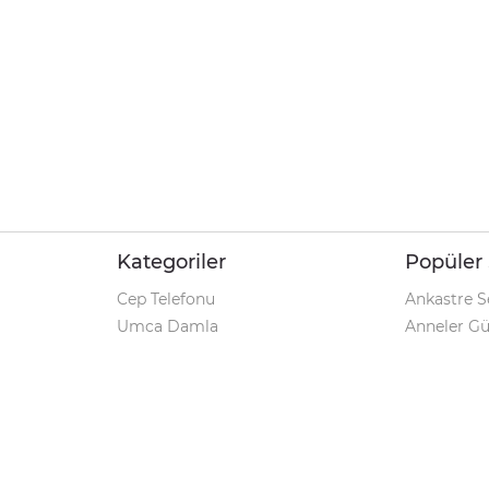
Kategoriler
Popüler 
Cep Telefonu
Ankastre S
Umca Damla
Anneler G
Şarjlı Matkap
Klozet Tak
iPhone 12
Kamp Çadı
Pet Shop
Prospan Ş
Macbook Pro
Umca Dam
Parti Malzemeleri
Korona Tes