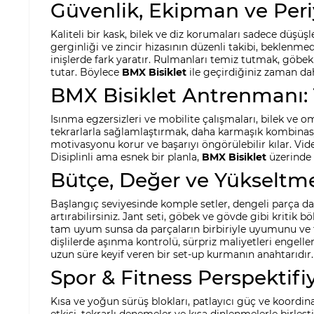
Güvenlik, Ekipman ve Per
Kaliteli bir kask, bilek ve diz korumaları sadece düşüşl
gerginliği ve zincir hizasının düzenli takibi, beklenm
inişlerde fark yaratır. Rulmanları temiz tutmak, göbek
tutar. Böylece
BMX Bisiklet
ile geçirdiğiniz zaman daha
BMX Bisiklet Antrenmanı: 
Isınma egzersizleri ve mobilite çalışmaları, bilek ve 
tekrarlarla sağlamlaştırmak, daha karmaşık kombinasyo
motivasyonu korur ve başarıyı öngörülebilir kılar. Vide
Disiplinli ama esnek bir planla,
BMX Bisiklet
üzerinde 
Bütçe, Değer ve Yükseltme S
Başlangıç seviyesinde komple setler, dengeli parça dağı
artırabilirsiniz. Jant seti, göbek ve gövde gibi kritik 
tam uyum sunsa da parçaların birbiriyle uyumunu ve to
dişlilerde aşınma kontrolü, sürpriz maliyetleri engelle
uzun süre keyif veren bir set-up kurmanın anahtarıdır.
Spor & Fitness Perspektif
Kısa ve yoğun sürüş blokları, patlayıcı güç ve koordi
etkisi, tekrarlı denemeler ve kısa dinlenmelerle birleşt