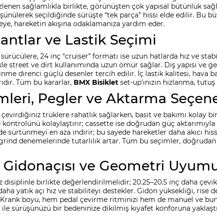
lenen sağlamlıkla birlikte, görünüşten çok yapısal bütünlük sağlar.
ünülerek seçildiğinde sürüşte “tek parça” hissi elde edilir. Bu bü
ye, hareketin akışına odaklamanıza yardım eder.
Jantlar ve Lastik Seçimi
 sürücülere, 24 inç “cruiser” formatı ise uzun hatlarda hız ve stabi
ikle street ve dirt kullanımında uzun ömür sağlar. Diş yapısı ve g
nme direnci güçlü desenler tercih edilir. İç lastik kalitesi, hava bas
dır. Tüm bu kararlar,
BMX Bisiklet
set-up’ınızın hızlanma, tutuş 
mleri, Pegler ve Aktarma Seçene
virdiğiniz trüklere rahatlık sağlarken, basit ve bakımı kolay bi
 kontrolünü kolaylaştırır; cassette ise doğrudan güç aktarımıyla p
 sürtünmeyi en aza indirir; bu sayede hareketler daha akıcı hisse
, grind denemelerinde tutarlılık artar. Tüm bu seçimler, doğruda
 Gidonaçısı ve Geometri Uyum
disiplinle birlikte değerlendirilmelidir; 20.25–20.5 inç daha çevik,
daha yatık açı hız ve stabiliteyi destekler. Gidon yüksekliği, ris
r. Krank boyu, hem pedal çevirme ritminizi hem de manuel ve bunn
ile sürüşünüzü bir bedeninize dikilmiş kıyafet konforuna yaklaş