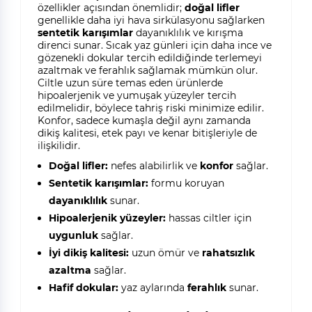
özellikler açısından önemlidir;
doğal lifler
genellikle daha iyi hava sirkülasyonu sağlarken
sentetik karışımlar
dayanıklılık ve kırışma
direnci sunar. Sıcak yaz günleri için daha ince ve
gözenekli dokular tercih edildiğinde terlemeyi
azaltmak ve ferahlık sağlamak mümkün olur.
Ciltle uzun süre temas eden ürünlerde
hipoalerjenik ve yumuşak yüzeyler tercih
edilmelidir, böylece tahriş riski minimize edilir.
Konfor, sadece kumaşla değil aynı zamanda
dikiş kalitesi, etek payı ve kenar bitişleriyle de
ilişkilidir.
Doğal lifler:
nefes alabilirlik ve
konfor
sağlar.
Sentetik karışımlar:
formu koruyan
dayanıklılık
sunar.
Hipoalerjenik yüzeyler:
hassas ciltler için
uygunluk
sağlar.
İyi dikiş kalitesi:
uzun ömür ve
rahatsızlık
azaltma
sağlar.
Hafif dokular:
yaz aylarında
ferahlık
sunar.