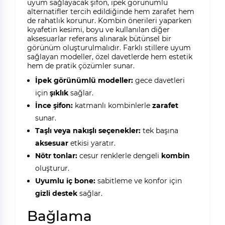
uyum sağlayacak şifon, ipek görünümlü
alternatifler tercih edildiğinde hem zarafet hem
de rahatlık korunur. Kombin önerileri yaparken
kıyafetin kesimi, boyu ve kullanılan diğer
aksesuarlar referans alınarak bütünsel bir
görünüm oluşturulmalıdır. Farklı stillere uyum
sağlayan modeller, özel davetlerde hem estetik
hem de pratik çözümler sunar.
İpek görünümlü modeller:
gece davetleri
için
şıklık
sağlar.
İnce şifon:
katmanlı kombinlerle
zarafet
sunar.
Taşlı veya nakışlı seçenekler:
tek başına
aksesuar
etkisi yaratır.
Nötr tonlar:
cesur renklerle dengeli
kombin
oluşturur.
Uyumlu iç bone:
sabitleme ve konfor için
gizli destek
sağlar.
Bağlama