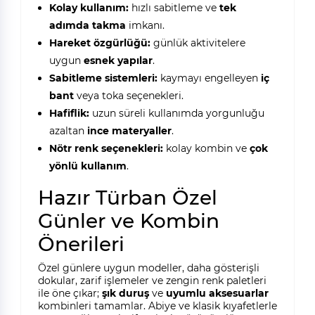
Kolay kullanım:
hızlı sabitleme ve
tek
adımda takma
imkanı.
Hareket özgürlüğü:
günlük aktivitelere
uygun
esnek yapılar
.
Sabitleme sistemleri:
kaymayı engelleyen
iç
bant
veya toka seçenekleri.
Hafiflik:
uzun süreli kullanımda yorgunluğu
azaltan
ince materyaller
.
Nötr renk seçenekleri:
kolay kombin ve
çok
yönlü kullanım
.
Hazır Türban Özel
Günler ve Kombin
Önerileri
Özel günlere uygun modeller, daha gösterişli
dokular, zarif işlemeler ve zengin renk paletleri
ile öne çıkar;
şık duruş
ve
uyumlu aksesuarlar
kombinleri tamamlar. Abiye ve klasik kıyafetlerle