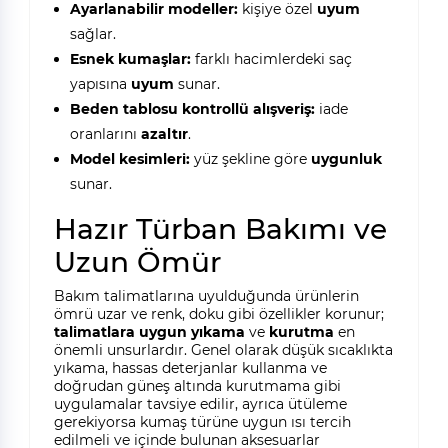
Ayarlanabilir modeller:
kişiye özel
uyum
sağlar.
Esnek kumaşlar:
farklı hacimlerdeki saç
yapısına
uyum
sunar.
Beden tablosu kontrollü alışveriş:
iade
oranlarını
azaltır
.
Model kesimleri:
yüz şekline göre
uygunluk
sunar.
Hazır Türban Bakımı ve
Uzun Ömür
Bakım talimatlarına uyulduğunda ürünlerin
ömrü uzar ve renk, doku gibi özellikler korunur;
talimatlara uygun yıkama
ve
kurutma
en
önemli unsurlardır. Genel olarak düşük sıcaklıkta
yıkama, hassas deterjanlar kullanma ve
doğrudan güneş altında kurutmama gibi
uygulamalar tavsiye edilir, ayrıca ütüleme
gerekiyorsa kumaş türüne uygun ısı tercih
edilmeli ve içinde bulunan aksesuarlar