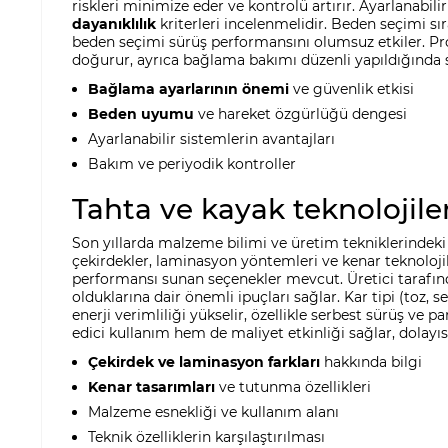
riskleri minimize eder ve kontrolü artırır. Ayarlanabil
dayanıklılık
kriterleri incelenmelidir. Beden seçimi sır
beden seçimi sürüş performansını olumsuz etkiler. Prof
doğurur, ayrıca bağlama bakımı düzenli yapıldığında 
Bağlama ayarlarının önemi
ve güvenlik etkisi
Beden uyumu
ve hareket özgürlüğü dengesi
Ayarlanabilir sistemlerin avantajları
Bakım ve periyodik kontroller
Tahta ve kayak teknolojile
Son yıllarda malzeme bilimi ve üretim tekniklerindek
çekirdekler, laminasyon yöntemleri ve kenar teknolojil
performansı sunan seçenekler mevcut. Üretici tarafınd
olduklarına dair önemli ipuçları sağlar. Kar tipi (toz
enerji verimliliği yükselir, özellikle serbest sürüş v
edici kullanım hem de maliyet etkinliği sağlar, dolayısı
Çekirdek ve laminasyon farkları
hakkında bilgi
Kenar tasarımları
ve tutunma özellikleri
Malzeme esnekliği ve kullanım alanı
Teknik özelliklerin karşılaştırılması