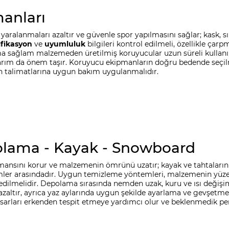
anları
alanmaları azaltır ve güvenle spor yapılmasını sağlar; kask, sır
ifikasyon
ve
uyumluluk
bilgileri kontrol edilmeli, özellikle ça
ma sağlam malzemeden üretilmiş koruyucular uzun süreli kullanım
arım da önem taşır. Koruyucu ekipmanların doğru bedende seçi
n talimatlarına uygun bakım uygulanmalıdır.
olama - Kayak - Snowboard
nsını korur ve malzemenin ömrünü uzatır; kayak ve tahtaların k
ler arasındadır. Uygun temizleme yöntemleri, malzemenin yüzeyin
edilmelidir. Depolama sırasında nemden uzak, kuru ve ısı değişi
zaltır, ayrıca yaz aylarında uygun şekilde ayarlama ve gevşetm
arları erkenden tespit etmeye yardımcı olur ve beklenmedik pe