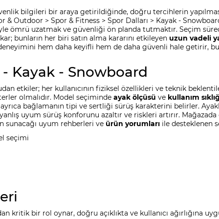
üvenlik bilgileri bir araya getirildiğinde, doğru tercihlerin yapı
 Spor & Outdoor > Spor & Fitness > Spor Dalları > Kayak - Snowb
iyle ömrü uzatmak ve güvenliği ön planda tutmaktır. Seçim süre
ar; bunların her biri satın alma kararını etkileyen
uzun vadeli y
eneyimini hem daha keyifli hem de daha güvenli hale getirir, bu 
 - Kayak - Snowboard
tkiler; her kullanıcının fiziksel özellikleri ve teknik beklentiler
iterler olmalıdır. Model seçiminde
ayak ölçüsü
ve
kullanım sıklığ
r, ayrıca bağlamanın tipi ve sertliği sürüş karakterini belirler. 
r; yanlış uyum sürüş konforunu azaltır ve riskleri artırır. Mağa
ın sunacağı uyum rehberleri ve
ürün yorumları
ile desteklenen s
l seçimi
eri
n kritik bir rol oynar, doğru açıklıkta ve kullanıcı ağırlığına uy