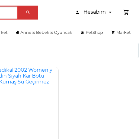
Hesabım
rket
Anne & Bebek & Oyuncak
PetShop
Market