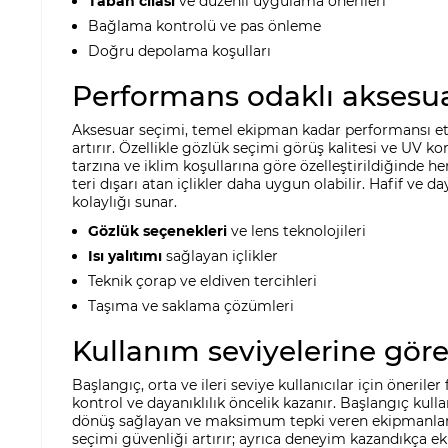
Taban cilası
ve düzenli uygulama önerileri
Bağlama kontrolü ve pas önleme
Doğru depolama koşulları
Performans odaklı aksesua
Aksesuar seçimi, temel ekipman kadar performansı etkile
artırır. Özellikle gözlük seçimi görüş kalitesi ve UV 
tarzına ve iklim koşullarına göre özelleştirildiğinde he
teri dışarı atan içlikler daha uygun olabilir. Hafif ve 
kolaylığı sunar.
Gözlük seçenekleri
ve lens teknolojileri
Isı yalıtımı
sağlayan içlikler
Teknik çorap ve eldiven tercihleri
Taşıma ve saklama çözümleri
Kullanım seviyelerine gör
Başlangıç, orta ve ileri seviye kullanıcılar için öneril
kontrol ve dayanıklılık öncelik kazanır. Başlangıç kulla
dönüş sağlayan ve maksimum tepki veren ekipmanlar t
seçimi güvenliği artırır; ayrıca deneyim kazandıkça e