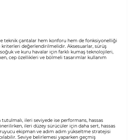
er ve teknik çantalar hem konforu hem de fonksiyonelliği
ı
kriterleri değerlendirilmelidir. Aksesuarlar, sürüş
 soğuk ve kuru havalar için farklı kumaş teknolojileri,
ken, cep özellikleri ve bölmeli tasarımlar kullanım
a tutulmalı, ileri seviyede ise performans, hassas
erilirken, ileri düzey sürücüler için daha sert, hassas
oruyucu ekipman ve adım adım yükseltme stratejisi
ılabilir. Seviye belirlemesi yaparken geçmiş