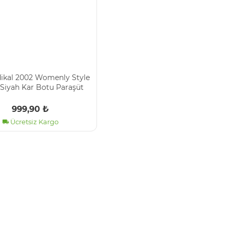
i̇kal 2002 Womenly Style
Si̇yah Kar Botu Paraşüt
umaş Su Geçi̇rmez
999,90 ₺
Ücretsiz Kargo