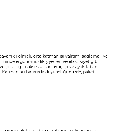
.
yanıklı olmalı, orta katman ısı yalıtımı sağlamalı ve
iminde ergonomi, dikiş yerleri ve elastikiyet gibi
ve çorap gibi aksesuarlar, avuç içi ve ayak tabanı
ır. Katmanları bir arada düşündüğünüzde, paket
ken yorgunluk ve artan yaralanma riski anlamına