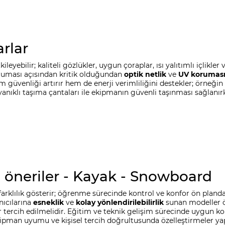
rlar
yebilir; kaliteli gözlükler, uygun çoraplar, ısı yalıtımlı içlikl
koruması açısından kritik olduğundan
optik netlik
ve
UV korumas
m güvenliği artırır hem de enerji verimliliğini destekler; örneğin
dayanıklı taşıma çantaları ile ekipmanın güvenli taşınması sağlanır
e öneriler - Kayak - Snowboard
er farklılık gösterir; öğrenme sürecinde kontrol ve konfor ön pland
nıcılarına
esneklik
ve
kolay yönlendirilebilirlik
sunan modeller ön
ercih edilmelidir. Eğitim ve teknik gelişim sürecinde uygun k
kipman uyumu ve kişisel tercih doğrultusunda özelleştirmeler yap