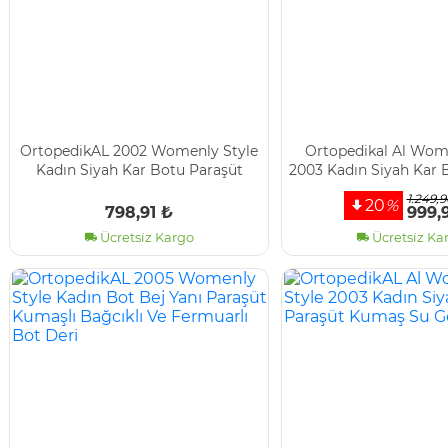
OrtopedikAL 2002 Womenly Style
Ortopedi̇kal Al Wom
Kadın Siyah Kar Botu Paraşüt
2003 Kadın Si̇yah Kar 
Kumaş Fermuarlı Su Geçirmez
Kumaş Su Geçi
1.249,9
20
%
798,91 ₺
999,
Ücretsiz Kargo
Ücretsiz Ka