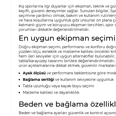
Kış sporlarına ilgi duyanlar için ekipman, teknik ve g
keyifli, güvenli deneyimler sağlar. Sunulan bilgiler,
seçimine yardımcı olmak, bakım ve kullanım rutinler
ve hava koşullarına uygunluk gibi unsurlar ön plana çık
katmanlı giyim ve koruyucu ekipman tercihleri, spor d
yorumları dikkatle değerlendirilmelidir.
En uygun ekipman seçimi
Doğru ekipman seçimi, performansı ve konforu doğrudan e
yüzden ölçü, esneklik ve malzeme kalitesi öncelikli kr
hem ileri seviyeler için uygun alternatifler bulunabili
tabla/karayüzey tasarımı birlikte değerlendirilmelidi
ürün açıklamalarına dikkat etmek, güvenilir markalar
Ayak ölçüsü
ve performans beklentisine göre mode
Bağlama sertliği
ve kullanım seviyesine uygunluk
Tabla uzunluğu veya kayak boyu seçimi
Malzeme kalitesi ve dayanıklılık
Beden ve bağlama özellikl
Beden ve bağlama ayarları güvenlik ve kontrol açısında