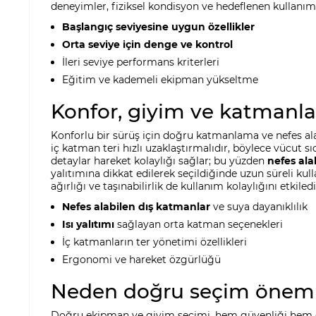
deneyimler, fiziksel kondisyon ve hedeflenen kullanım 
Başlangıç seviyesine uygun özellikler
Orta seviye için denge ve kontrol
İleri seviye performans kriterleri
Eğitim ve kademeli ekipman yükseltme
Konfor, giyim ve katmanl
Konforlu bir sürüş için doğru katmanlama ve nefes ala
iç katman teri hızlı uzaklaştırmalıdır, böylece vücut s
detaylar hareket kolaylığı sağlar; bu yüzden
nefes ala
yalıtımına dikkat edilerek seçildiğinde uzun süreli k
ağırlığı ve taşınabilirlik de kullanım kolaylığını etkil
Nefes alabilen dış katmanlar
ve suya dayanıklılık
Isı yalıtımı
sağlayan orta katman seçenekleri
İç katmanların ter yönetimi özellikleri
Ergonomi ve hareket özgürlüğü
Neden doğru seçim öneml
Doğru ekipman ve giyim seçimi, hem güvenliği hem de 