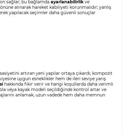
asyon sağlar; bu bağlamda
ayarlanabilirlik
ve
z önüne alınarak hareket kabiliyeti korunmalıdır; yanlış
yerek yapılacak seçimler daha güvenli sonuçlar
iyetini artıran yeni yapılar ortaya çıkardı; kompozit
viyesine uygun esneklikler hem de ileri seviye yarış
si
hakkında fikir verir ve hangi koşullarda daha verimli
abla veya kayak modeli seçildiğinde kontrol artar ve
 avantajlarını anlamak, uzun vadede hem daha memnun