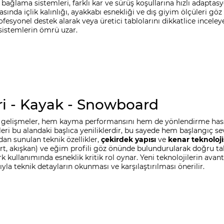
ir bağlama sistemleri, farklı kar ve sürüş koşullarına hızlı adapt
asında içlik kalınlığı, ayakkabı esnekliği ve dış giyim ölçüleri gö
esyonel destek alarak veya üretici tablolarını dikkatlice incele
sistemlerin ömrü uzar.
ri - Kayak - Snowboard
i gelişmeler, hem kayma performansını hem de yönlendirme hassas
eri bu alandaki başlıca yeniliklerdir, bu sayede hem başlangıç se
an sunulan teknik özellikler,
çekirdek yapısı
ve
kenar teknoloji
, sert, akışkan) ve eğim profili göz önünde bulundurularak doğru t
e park kullanımında esneklik kritik rol oynar. Yeni teknolojilerin
yla teknik detayların okunması ve karşılaştırılması önerilir.