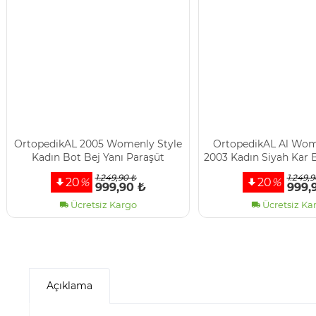
OrtopedikAL 2005 Womenly Style
OrtopedikAL Al Wom
Kadın Bot Bej Yanı Paraşüt
2003 Kadın Siyah Kar 
Kumaşlı Bağcıklı Ve Fermuarlı Bot
Kumaş Su Geç
1.249,90 ₺
1.249,9
20
%
20
%
Deri
999,90 ₺
999,
Ücretsiz Kargo
Ücretsiz Ka
Açıklama