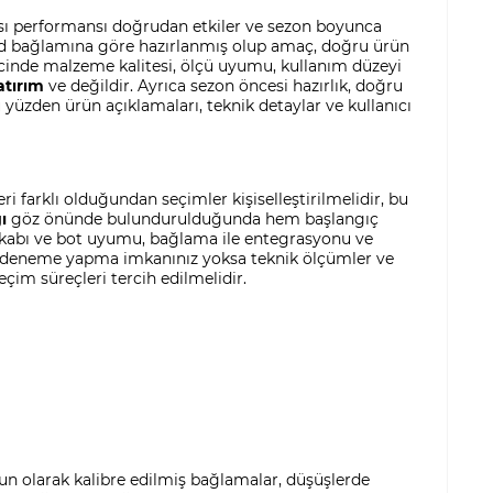
lması performansı doğrudan etkiler ve sezon boyunca
oard bağlamına göre hazırlanmış olup amaç, doğru ürün
cinde malzeme kalitesi, ölçü uyumu, kullanım düzeyi
atırım
ve
değildir. Ayrıca sezon öncesi hazırlık, doğru
yüzden ürün açıklamaları, teknik detaylar ve kullanıcı
i farklı olduğundan seçimler kişiselleştirilmelidir, bu
ı
göz önünde bulundurulduğunda hem başlangıç
Ayakkabı ve bot uyumu, bağlama ile entegrasyonu ve
zada deneme yapma imkanınız yoksa teknik ölçümler ve
eçim süreçleri tercih edilmelidir.
gun olarak kalibre edilmiş bağlamalar, düşüşlerde