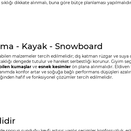
sıklığı dikkate alınmalı, buna göre bütçe planlaması yapılmalıdır
ama - Kayak - Snowboard
bilen malzemeler tercih edilmelidir; dış katman rüzgar ve suya da
ıcaklığı dengede tutulur ve hareket serbestliği korunur. Giyim seç
bilen kumaşlar
ve
esnek kesimler
ön plana alınmalıdır. Eldiven 
ullanımda konfor artar ve soğuğa bağlı performans düşüşleri azal
ediğinden hafif ve fonksiyonel çözümler tercih edilmelidir.
idir
sporun sunduğu keyfi artırır; yanlış seçimler konforsuzluk, er