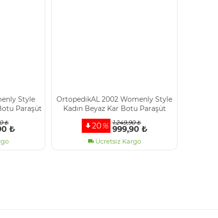
enly Style
OrtopedikAL 2002 Womenly Style
Botu Paraşüt
Kadın Beyaz Kar Botu Paraşüt
irmez
Kumaş Su Geçirmez
0 ₺
1.249,90 ₺
20
%
90 ₺
999,90 ₺
rgo
Ücretsiz Kargo