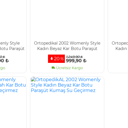
enly Style
Ortopedi̇kal 2002 Womenly Style
Ortoped
Botu Paraşüt
Kadın Beyaz Kar Botu Paraşüt
Kadın 
̇rmez
Kumaş Su Geçi̇rmez
K
0 ₺
1.249,90 ₺
20
%
90 ₺
999,90 ₺
rgo
Ücretsiz Kargo