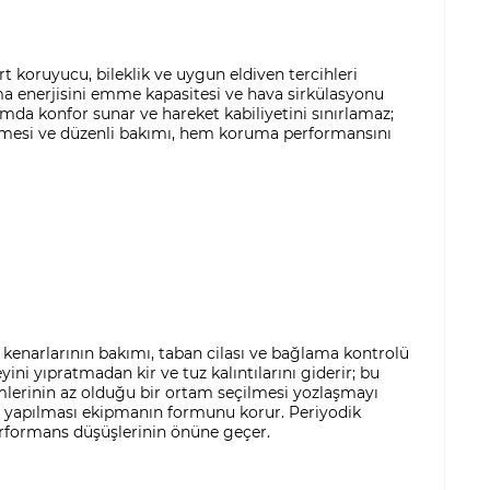
t koruyucu, bileklik ve uygun eldiven tercihleri
rpma enerjisini emme kapasitesi ve hava sirkülasyonu
da konfor sunar ve hareket kabiliyetini sınırlamaz;
lmesi ve düzenli bakımı, hem koruma performansını
enarlarının bakımı, taban cilası ve bağlama kontrolü
i yıpratmadan kir ve tuz kalıntılarını giderir; bu
mlerinin az olduğu bir ortam seçilmesi yozlaşmayı
e yapılması ekipmanın formunu korur. Periyodik
rformans düşüşlerinin önüne geçer.