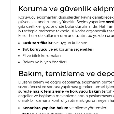
Koruma ve güvenlik ekipm
Koruyucu ekipmanlar, düşüşlerden kaynaklanabilecek yar
güvenlik standartlarını yükseltir. Seçim yaparken
sert
gibi özellikler göz önünde bulundurulmalıdır. Hafif a
bu sebeple malzeme teknolojisi kadar ergonomik tas
korur hem de kullanım ömrünü uzatır, bu yüzden ürü
Kask sertifikaları
ve uygun kullanım
Sırt koruyucu
ve ek koruma seçenekleri
El ve bilek korumaları
Bakım ve hijyen önerileri
Bakım, temizleme ve dep
Düzenli bakım ve doğru depolama, ekipmanın performa
sezon öncesi ve sonrası yapılması gereken temel işlem
süreçte
nazik temizleme
ve
koruyucu bakım
tercih 
engeller ve bağlama mekanizmalarının paslanmasını a
olarak bir uzmana kontrol yaptırmak, görünmeyen has
Kenarlara yapılan bakım
ve bileme yöntemleri