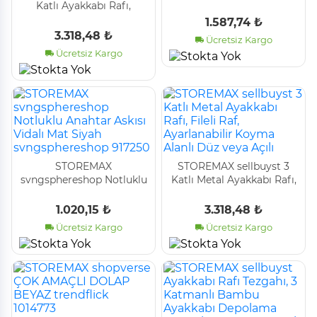
Katlı Ayakkabı Rafı,
Portmanto Askı - 150x72
100x29x175 CM, Gri,
Mm, Oksit
1.587,74 ₺
LSR10G trendflick 1014773
3.318,48 ₺
Ücretsiz Kargo
Ücretsiz Kargo
STOREMAX
STOREMAX sellbuyst 3
svngsphereshop Notluklu
Katlı Metal Ayakkabı Rafı,
Anahtar Askısı Vidalı Mat
Fileli Raf, Ayarlanabilir
Siyah svngsphereshop
Koyma Alanlı Düz veya
1.020,15 ₺
3.318,48 ₺
917250
Açılı
Ücretsiz Kargo
Ücretsiz Kargo