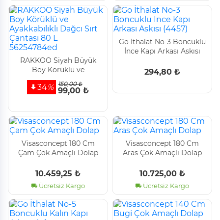
Go İthalat No-3 Boncuklu
İnce Kapı Arkası Askısı
RAKKOO Siyah Büyük
(4457)
Boy Körüklü ve
294,80 ₺
Ayakkabılıklı Dağcı Sırt
150,00 ₺
34
%
Çantası 80 L 56254784ed
99,00 ₺
Vi̇sasconcept 180 Cm
Vi̇sasconcept 180 Cm
Çam Çok Amaçlı Dolap
Aras Çok Amaçlı Dolap
10.459,25 ₺
10.725,00 ₺
Ücretsiz Kargo
Ücretsiz Kargo