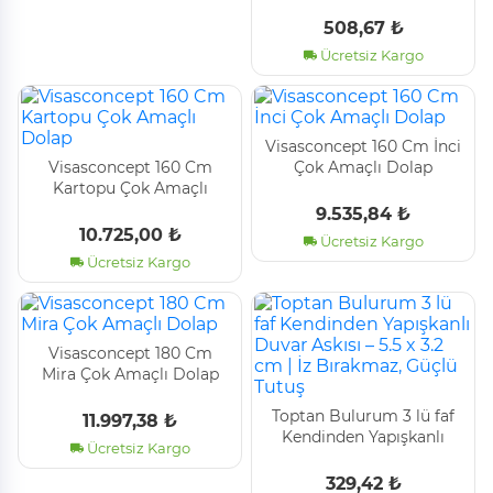
Bölmeli̇ Shoes Under
Ayakkabı Hurcu - Gri̇
508,67 ₺
(4767) - Ktj7363-8913
Ücretsiz Kargo
Vi̇sasconcept 160 Cm İnci̇
Vi̇sasconcept 160 Cm
Çok Amaçlı Dolap
Kartopu Çok Amaçlı
Dolap
9.535,84 ₺
10.725,00 ₺
Ücretsiz Kargo
Ücretsiz Kargo
Vi̇sasconcept 180 Cm
Mi̇ra Çok Amaçlı Dolap
Toptan Bulurum 3 lü faf
11.997,38 ₺
Kendinden Yapışkanlı
Ücretsiz Kargo
Duvar Askısı – 5.5 x 3.2 cm
| İz Bırakmaz, Güçlü Tutuş
329,42 ₺