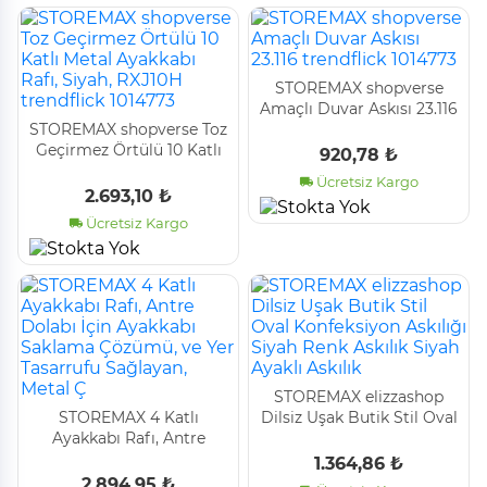
STOREMAX shopverse
Amaçlı Duvar Askısı 23.116
STOREMAX shopverse Toz
trendflick 1014773
Geçirmez Örtülü 10 Katlı
920,78 ₺
Metal Ayakkabı Rafı,
Ücretsiz Kargo
Siyah, RXJ10H trendflick
2.693,10 ₺
1014773
Ücretsiz Kargo
STOREMAX elizzashop
STOREMAX 4 Katlı
Dilsiz Uşak Butik Stil Oval
Ayakkabı Rafı, Antre
Konfeksiyon Askılığı
Dolabı İçin Ayakkabı
Siyah Renk Askılık Siyah
1.364,86 ₺
Saklama Çözümü, ve Yer
Ayaklı Askılık
2.894,95 ₺