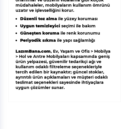
onarımlar ve düzenli vidalama gibi küçük
müdahaleler, mobilyaların kullanım ömrünü
uzatır ve işlevselliğini korur.
Düzenli toz alma
ile yüzey koruması
Uygun temizleyici
seçimi ile bakım
Güneşten koruma
ile renk korunumu
Periyodik sıkma
ile yapı sağlamlığı
LazımBana.com
, Ev, Yaşam ve Ofis > Mobilya
> Hol ve Antre Mobilyaları kapsamında geniş
ürün yelpazesi, güvenilir tedarikçi ağı ve
kullanım odaklı filtreleme seçenekleriyle
tercih edilen bir kaynaktır; güncel stoklar,
ayrıntılı ürün açıklamaları ve müşteri odaklı
teslimat seçenekleri sayesinde ihtiyaçlara
uygun çözümler sunar.