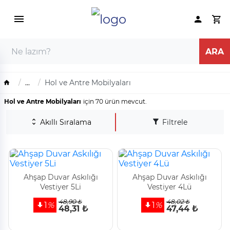
...
Hol ve Antre Mobilyaları
Hol ve Antre Mobilyaları
için 70 ürün mevcut.
Akıllı Sıralama
Filtrele
Ahşap Duvar Askılığı
Ahşap Duvar Askılığı
Vestiyer 5Li
Vestiyer 4Lü
48,90 ₺
48,02 ₺
1
%
1
%
48,31 ₺
47,44 ₺