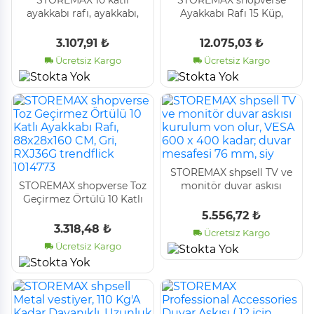
ayakkabı rafı, ayakkabı,
Ayakkabı Rafı 15 Küp,
yerden tasarruf sağlayan
Plastik Raf, 153 x 31 x 153
ayakkabı saklama, 33 x 33
cm, Beyaz LPC44L
3.107,91 ₺
12.075,03 ₺
x 173 cm, metal
trendflick 1014773
Ücretsiz Kargo
Ücretsiz Kargo
STOREMAX shpsell TV ve
STOREMAX shopverse Toz
monitör duvar askısı
Geçirmez Örtülü 10 Katlı
kurulum von olur, VESA
Ayakkabı Rafı, 88x28x160
600 x 400 kadar; duvar
5.556,72 ₺
CM, Gri, RXJ36G
mesafesi 76 mm, siy
3.318,48 ₺
Ücretsiz Kargo
trendflick 1014773
Ücretsiz Kargo