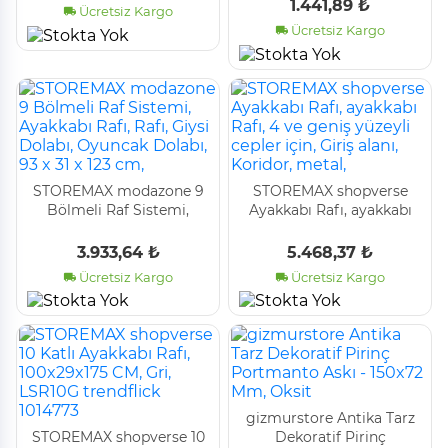
Saklama Rafı, Isti
Büyütülebilir Düzenleyici
1.441,89 ₺
Ücretsiz Kargo
Organizer, Kap
Ücretsiz Kargo
STOREMAX modazone 9
STOREMAX shopverse
Bölmeli Raf Sistemi,
Ayakkabı Rafı, ayakkabı
Ayakkabı Rafı, Rafı, Giysi
Rafı, 4 ve geniş yüzeyli
Dolabı, Oyuncak Dolabı,
cepler için, Giriş alanı,
3.933,64 ₺
5.468,37 ₺
93 x 31 x 123 cm,
Koridor, metal,
Ücretsiz Kargo
Ücretsiz Kargo
gizmurstore Antika Tarz
STOREMAX shopverse 10
Dekoratif Pirinç