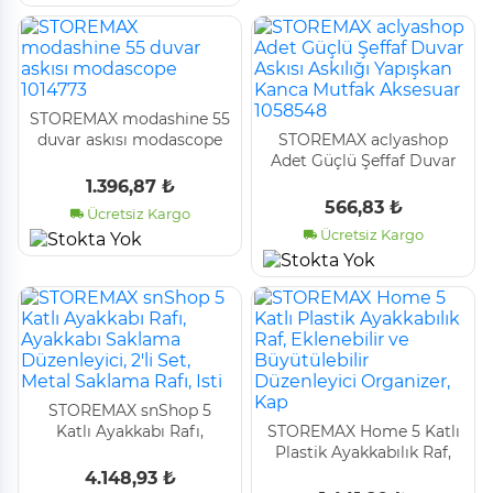
STOREMAX modashine 55
duvar askısı modascope
STOREMAX aclyashop
1014773
Adet Güçlü Şeffaf Duvar
Askısı Askılığı Yapışkan
1.396,87 ₺
Kanca Mutfak Aksesuar
566,83 ₺
Ücretsiz Kargo
1058548
Ücretsiz Kargo
STOREMAX snShop 5
Katlı Ayakkabı Rafı,
STOREMAX Home 5 Katlı
Ayakkabı Saklama
Plastik Ayakkabılık Raf,
Düzenleyici, 2'li Set, Metal
Eklenebilir ve
4.148,93 ₺