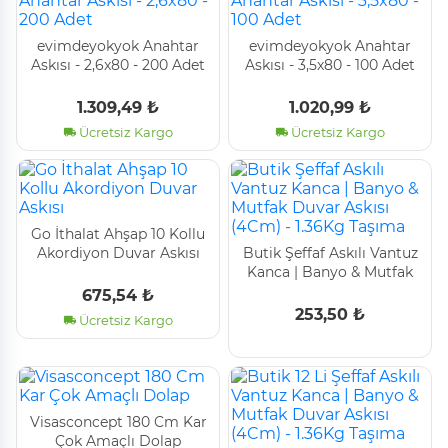
evimdeyokyok Anahtar
evimdeyokyok Anahtar
Askısı - 2,6x80 - 200 Adet
Askısı - 3,5x80 - 100 Adet
1.309,49 ₺
1.020,99 ₺
Ücretsiz Kargo
Ücretsiz Kargo
Go İthalat Ahşap 10 Kollu
Akordi̇yon Duvar Askısı
Buti̇k Şeffaf Askılı Vantuz
Kanca | Banyo & Mutfak
Duvar Askısı (4Cm) -
675,54 ₺
1.36Kg Taşıma
253,50 ₺
Ücretsiz Kargo
Vi̇sasconcept 180 Cm Kar
Çok Amaçlı Dolap