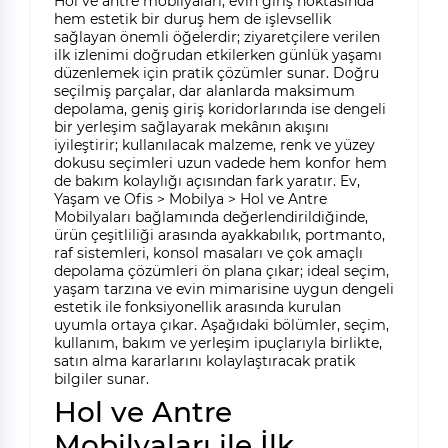
Hol ve antre mobilyaları, evin giriş noktasında
hem estetik bir duruş hem de işlevsellik
sağlayan önemli öğelerdir; ziyaretçilere verilen
ilk izlenimi doğrudan etkilerken günlük yaşamı
düzenlemek için pratik çözümler sunar. Doğru
seçilmiş parçalar, dar alanlarda maksimum
depolama, geniş giriş koridorlarında ise dengeli
bir yerleşim sağlayarak mekânın akışını
iyileştirir; kullanılacak malzeme, renk ve yüzey
dokusu seçimleri uzun vadede hem konfor hem
de bakım kolaylığı açısından fark yaratır. Ev,
Yaşam ve Ofis > Mobilya > Hol ve Antre
Mobilyaları bağlamında değerlendirildiğinde,
ürün çeşitliliği arasında ayakkabılık, portmanto,
raf sistemleri, konsol masaları ve çok amaçlı
depolama çözümleri ön plana çıkar; ideal seçim,
yaşam tarzına ve evin mimarisine uygun dengeli
estetik ile fonksiyonellik arasında kurulan
uyumla ortaya çıkar. Aşağıdaki bölümler, seçim,
kullanım, bakım ve yerleşim ipuçlarıyla birlikte,
satın alma kararlarını kolaylaştıracak pratik
bilgiler sunar.
Hol ve Antre
Mobilyaları ile İlk