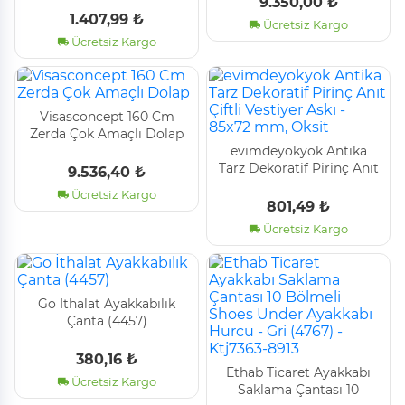
9.350,00 ₺
mm, Oksit
1.407,99 ₺
Ücretsiz Kargo
Ücretsiz Kargo
Vi̇sasconcept 160 Cm
Zerda Çok Amaçlı Dolap
evimdeyokyok Antika
Tarz Dekoratif Pirinç Anıt
9.536,40 ₺
Çiftli Vestiyer Askı - 85x72
Ücretsiz Kargo
mm, Oksit
801,49 ₺
Ücretsiz Kargo
Go İthalat Ayakkabılık
Çanta (4457)
380,16 ₺
Ethab Ti̇caret Ayakkabı
Ücretsiz Kargo
Saklama Çantası 10