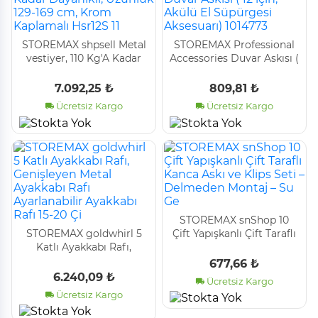
STOREMAX shpsell Metal
STOREMAX Professional
vestiyer, 110 Kg'A Kadar
Accessories Duvar Askısı (
Dayanıklı, Uzunluk 129-
12 için, Akülü El Süpürgesi
169 cm, Krom Kaplamalı
Aksesuarı) 1014773
7.092,25 ₺
809,81 ₺
Hsr12S 11
Ücretsiz Kargo
Ücretsiz Kargo
STOREMAX snShop 10
STOREMAX goldwhirl 5
Çift Yapışkanlı Çift Taraflı
Katlı Ayakkabı Rafı,
Kanca Askı ve Klips Seti –
Genişleyen Metal
Delmeden Montaj – Su Ge
677,66 ₺
Ayakkabı Rafı
6.240,09 ₺
Ücretsiz Kargo
Ayarlanabilir Ayakkabı
Ücretsiz Kargo
Rafı 15-20 Çi