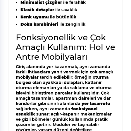
Minimalist çizgiler
ile ferahlık
Klasik detaylar
ile sıcaklık
Renk uyumu
ile bütünlük
Doku kombinleri
ile zenginlik
Fonksiyonellik ve Çok
Amaçlı Kullanım: Hol ve
Antre Mobilyaları
Giriş alanında yer kazanmak, aynı zamanda
farklı ihtiyaçlara yanıt vermek için çok amaçlı
mobilyalar tercih edilebilir; örneğin oturma
bölgesi olan ayakkabı dolapları, katlanır
oturma elemanları ya da saklama ve oturma
işlevini birleştiren parçalar kullanışlıdır. Çok
amaçlı tasarımlar, apartman daireleri ve dar
koridorlar gibi sınırlı alanlarda
yer tasarrufu
sağlarken, aynı zamanda
fonksiyonel
esneklik
sunar; açılır-kapanır mekanizmalar
ve gizli bölmeler günlük kullanımda pratik
çözümler getirir. Modüler ve taşınabilir
çözümler, yaşam düzeni değiştikçe