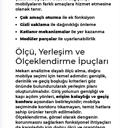
mobilyaların farklı amaçlara hizmet etmesine
olanak tanır.
Çok amaçlı oturma
ile ek fonksiyon
Gizli saklama
ile dağınıklığı önleme
Katlanır mekanizmalar
ile yer kazanma
Modüler parçalar
ile uyarlanabilirlik
Ölçü, Yerleşim ve
Ölçeklendirme İpuçları
Mekan analizine dayalı ölçü alma, doğru
mobilya seçimi için temel adımdır; genişlik,
derinlik ve geçiş boşluğu kriterleri göz
önünde bulundurularak yerleşim planı
oluşturulmalıdır. Giriş yolunun genişliği ve
kapı açılım yönleri,
erişim kolaylığı
ve
geçiş
konforu
açısından belirleyicidir; mobilya
seçiminde koridoru tıkamayan, temiz hatlara
sahip ürünler tercih edilmelidir.
Ölçeklendirme, görsel olarak dengenin
korunmasını sağlarken fonksiyonel ihtiyaçları
da karşıladığı için doğru ölçü ve orantıların