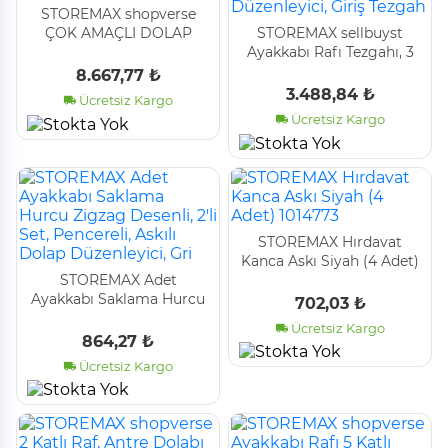
STOREMAX shopverse
ÇOK AMAÇLI DOLAP
STOREMAX sellbuyst
BEYAZ trendflick 1014773
Ayakkabı Rafı Tezgahı, 3
Katmanlı Bambu
8.667,77 ₺
Ayakkabı Depolama
3.488,84 ₺
Ücretsiz Kargo
Düzenleyici, Giriş Tezgah
Ücretsiz Kargo
STOREMAX Hırdavat
Kanca Askı Siyah (4 Adet)
STOREMAX Adet
1014773
Ayakkabı Saklama Hurcu
702,03 ₺
Zigzag Desenli, 2'li Set,
Ücretsiz Kargo
Pencereli, Askılı Dolap
864,27 ₺
Düzenleyici, Gri
Ücretsiz Kargo