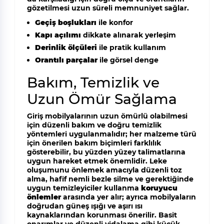
gözetilmesi uzun süreli memnuniyet sağlar.
Geçiş boşlukları
ile konfor
Kapı açılımı
dikkate alınarak yerleşim
Derinlik ölçüleri
ile pratik kullanım
Orantılı parçalar
ile görsel denge
Bakım, Temizlik ve
Uzun Ömür Sağlama
Giriş mobilyalarının uzun ömürlü olabilmesi
için düzenli bakım ve doğru temizlik
yöntemleri uygulanmalıdır; her malzeme türü
için önerilen bakım biçimleri farklılık
gösterebilir, bu yüzden yüzey talimatlarına
uygun hareket etmek önemlidir. Leke
oluşumunu önlemek amacıyla düzenli toz
alma, hafif nemli bezle silme ve gerektiğinde
uygun temizleyiciler kullanma
koruyucu
önlemler
arasında yer alır; ayrıca mobilyaların
doğrudan güneş ışığı ve aşırı ısı
kaynaklarından korunması önerilir. Basit