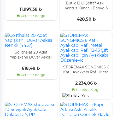
Buti̇k 12 Li̇ Şeffaf Askılı
Vantuz Kanca | Banyo &
11.997,38 ₺
Mutfak Duvar Askısı
Ücretsiz Kargo
(4Cm) - 1.36Kg Taşıma
428,50 ₺
Go İthalat 20 Adet
Yapışkanlı Duvar Askısı
Renkli̇ (4457)
STOREMAX SONGMICS 6
618,48 ₺
Katlı Ayakkabı Rafı, Metal
Ücretsiz Kargo
Ayakkabı Rafı, 12-15 Çift
Ayakkabı İçin Ayakkabı
2.234,86 ₺
Düzenleyici,
Ücretsiz Kargo