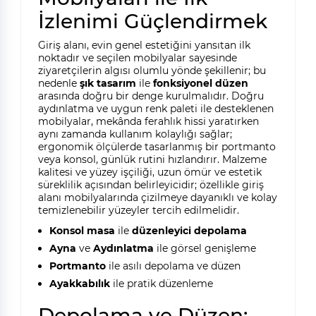
İzlenimi Güçlendirmek
Giriş alanı, evin genel estetiğini yansıtan ilk
noktadır ve seçilen mobilyalar sayesinde
ziyaretçilerin algısı olumlu yönde şekillenir; bu
nedenle
şık tasarım
ile
fonksiyonel düzen
arasında doğru bir denge kurulmalıdır. Doğru
aydınlatma ve uygun renk paleti ile desteklenen
mobilyalar, mekânda ferahlık hissi yaratırken
aynı zamanda kullanım kolaylığı sağlar;
ergonomik ölçülerde tasarlanmış bir portmanto
veya konsol, günlük rutini hızlandırır. Malzeme
kalitesi ve yüzey işçiliği, uzun ömür ve estetik
süreklilik açısından belirleyicidir; özellikle giriş
alanı mobilyalarında çizilmeye dayanıklı ve kolay
temizlenebilir yüzeyler tercih edilmelidir.
Konsol masa
ile
düzenleyici depolama
Ayna
ve
Aydınlatma
ile görsel genişleme
Portmanto
ile asılı depolama ve düzen
Ayakkabılık
ile pratik düzenleme
Depolama ve Düzen: