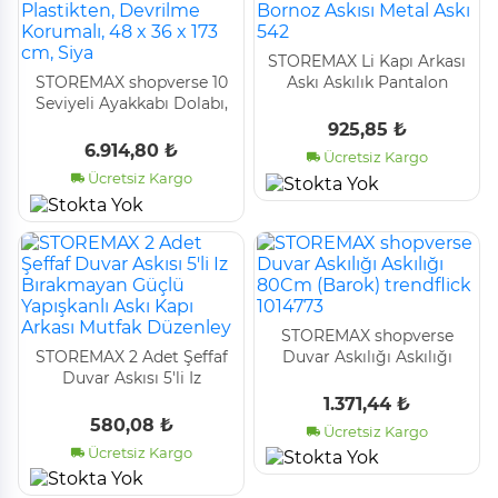
STOREMAX Li Kapı Arkası
STOREMAX shopverse 10
Askı Askılık Pantalon
Seviyeli Ayakkabı Dolabı,
Gömlek Havlu Bornoz
DIY, PP Plastikten,
Askısı Metal Askı 542
925,85 ₺
Devrilme Korumalı, 48 x
6.914,80 ₺
Ücretsiz Kargo
36 x 173 cm, Siya
Ücretsiz Kargo
STOREMAX shopverse
STOREMAX 2 Adet Şeffaf
Duvar Askılığı Askılığı
Duvar Askısı 5'li Iz
80Cm (Barok) trendflick
Bırakmayan Güçlü
1014773
1.371,44 ₺
Yapışkanlı Askı Kapı
580,08 ₺
Ücretsiz Kargo
Arkası Mutfak Düzenley
Ücretsiz Kargo