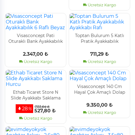
Ücretsiz Kargo
Vi̇sasconcept Pati̇
Toptan Bulurum 5 Katlı
Oturaklı Bank Ayakkabılık
Pratik Ayakkabılık
6 Raflı Beyaz
Ayakkabı Rafı
2.347,00 ₺
711,29 ₺
Ücretsiz Kargo
Ücretsiz Kargo
Vi̇sasconcept 140 Cm
Ethab Ti̇caret Store N
Hayal Çok Amaçlı Dolap
Sli̇de Ayakkabı Saklama
Hurcu
9.350,00 ₺
733,64 ₺
28
%
527,80 ₺
Ücretsiz Kargo
Ücretsiz Kargo