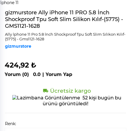
gizmurstore Ally iPhone 11 PRO 5.8 İnch
Shockproof Tpu Soft Slim Silikon Kılıf-(5775) -
GMS1121-1628
Ally İphone 11 Pro 5.8 İnch Shockproof Tpu Soft Sli̇m Si̇li̇kon Kılıf-
(5775) - Gms1121-1628
gizmurstore
424,92 ₺
Yorum (0)
0.0
|
Yorum Yap
Ücretsiz kargo
52 kişi bugün bu
ürünü görüntüledi!
Renk: