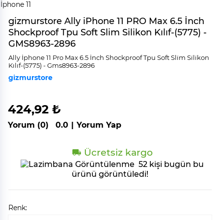
gizmurstore Ally iPhone 11 PRO Max 6.5 İnch
Shockproof Tpu Soft Slim Silikon Kılıf-(5775) -
GMS8963-2896
Ally İphone 11 Pro Max 6.5 İnch Shockproof Tpu Soft Sli̇m Si̇li̇kon
Kılıf-(5775) - Gms8963-2896
gizmurstore
424,92 ₺
Yorum (0)
0.0
|
Yorum Yap
Ücretsiz kargo
52 kişi bugün bu
ürünü görüntüledi!
Renk: