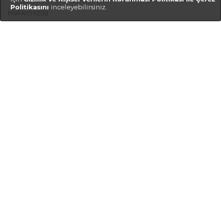
Politikasını
inceleyebilirsiniz.
Hakkımızda
Gizlilik Politikası
Teslimat ve İadeler
Müşteri Hizmetleri
Hesabım
Sipariş Geçmişi
SSS
Bize Ulaşın
Kariyer
Satıcı Hizmetleri
Mağaza Oluştur
Mağaza Girişi
Mağaza Rehberi
Satıcı Ol