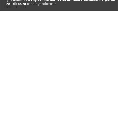
Politikasını
inceleyebilirsiniz.
Hakkımızda
Gizlilik Politikası
Teslimat ve İadeler
Müşteri Hizmetleri
Hesabım
Sipariş Geçmişi
SSS
Bize Ulaşın
Kariyer
Satıcı Hizmetleri
Mağaza Oluştur
Mağaza Girişi
Mağaza Rehberi
Satıcı Ol