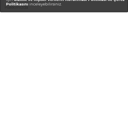
Politikasını
inceleyebilirsiniz.
Hakkımızda
Gizlilik Politikası
Teslimat ve İadeler
Müşteri Hizmetleri
Hesabım
Sipariş Geçmişi
SSS
Bize Ulaşın
Kariyer
Satıcı Hizmetleri
Mağaza Oluştur
Mağaza Girişi
Mağaza Rehberi
Satıcı Ol