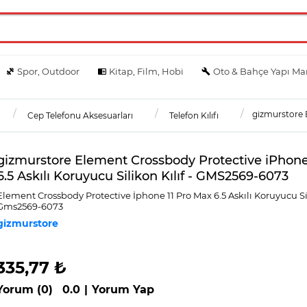
Spor, Outdoor
Kitap, Film, Hobi
Oto & Bahçe Yapı Ma
gizmurstore E
Cep Telefonu Aksesuarları
Telefon Kılıfı
gizmurstore Element Crossbody Protective iPhone
6.5 Askılı Koruyucu Silikon Kılıf - GMS2569-6073
Element Crossbody Protecti̇ve İphone 11 Pro Max 6.5 Askılı Koruyucu Si̇li
Gms2569-6073
gizmurstore
335,77 ₺
Yorum (0)
0.0
|
Yorum Yap