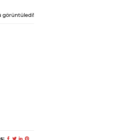
 görüntüledi!
ş: