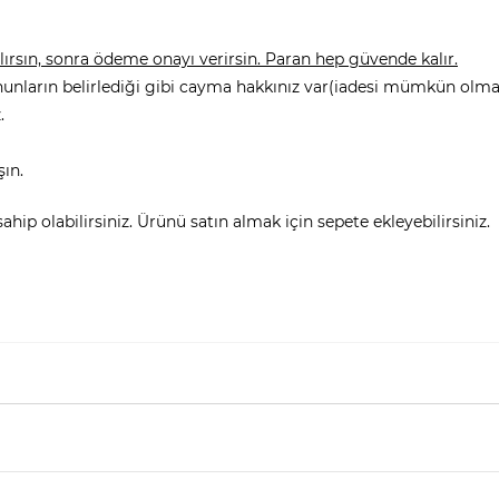
rsın, sonra ödeme onayı verirsin. Paran hep güvende kalır.
nunların belirlediği gibi cayma hakkınız var(iadesi mümkün olmay
.
şın.
hip olabilirsiniz. Ürünü satın almak için sepete ekleyebilirsiniz.