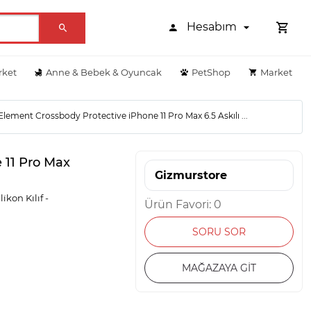
Hesabım
rket
Anne & Bebek & Oyuncak
PetShop
Market
lement Crossbody Protective iPhone 11 Pro Max 6.5 Askılı ...
 11 Pro Max
Gizmurstore
̇kon Kılıf -
Ürün Favori: 0
SORU SOR
MAĞAZAYA GİT