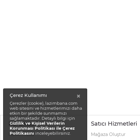
×
Çerez Kullanımı
Çerezler (cookie), lazimbana.com
web sitesini ve hizmetlerimizi daha
etkin bir şekilde sunmamızı
sağlamaktadır. Detaylı bilgi için
Kurumsal
Satıcı Hizmetleri
Gizlilik ve Kişisel Verilerin
Korunması Politikası ile Çerez
Politikasını
inceleyebilirsiniz.
Hakkımızda
Mağaza Oluştur