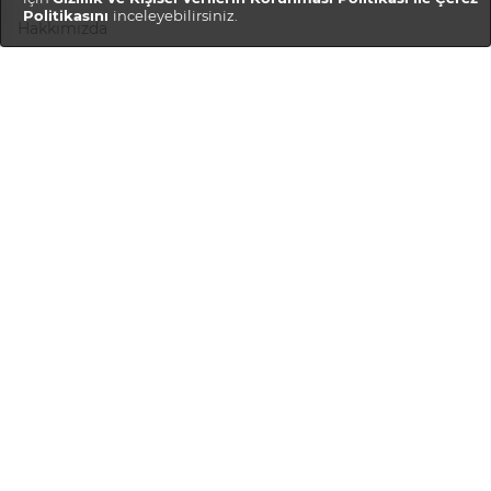
Politikasını
inceleyebilirsiniz.
Hakkımızda
Gizlilik Politikası
Teslimat ve İadeler
Müşteri Hizmetleri
Hesabım
Sipariş Geçmişi
SSS
Bize Ulaşın
Kariyer
Satıcı Hizmetleri
Mağaza Oluştur
Mağaza Girişi
Mağaza Rehberi
Satıcı Ol