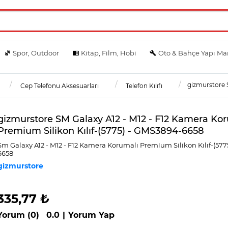
Spor, Outdoor
Kitap, Film, Hobi
Oto & Bahçe Yapı Ma
gizmurstore S
Cep Telefonu Aksesuarları
Telefon Kılıfı
gizmurstore SM Galaxy A12 - M12 - F12 Kamera Ko
Premium Silikon Kılıf-(5775) - GMS3894-6658
Sm Galaxy A12 - M12 - F12 Kamera Korumalı Premi̇um Si̇li̇kon Kılıf-(57
6658
gizmurstore
335,77 ₺
Yorum (0)
0.0
|
Yorum Yap