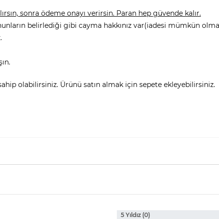
rsın, sonra ödeme onayı verirsin. Paran hep güvende kalır.
nunların belirlediği gibi cayma hakkınız var(iadesi mümkün olmay
.
şın.
hip olabilirsiniz. Ürünü satın almak için sepete ekleyebilirsiniz.
5 Yıldız (0)