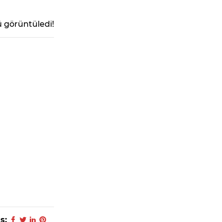
 görüntüledi!
ş: