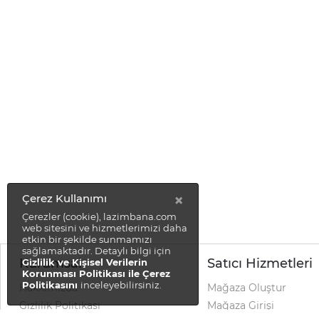
×
Çerez Kullanımı
Çerezler (cookie), lazimbana.com
web sitesini ve hizmetlerimizi daha
etkin bir şekilde sunmamızı
sağlamaktadır. Detaylı bilgi için
Kurumsal
Satıcı Hizmetleri
Gizlilik ve Kişisel Verilerin
Korunması Politikası ile Çerez
Politikasını
inceleyebilirsiniz.
Hakkımızda
Mağaza Oluştur
Gizlilik Politikası
Mağaza Girişi