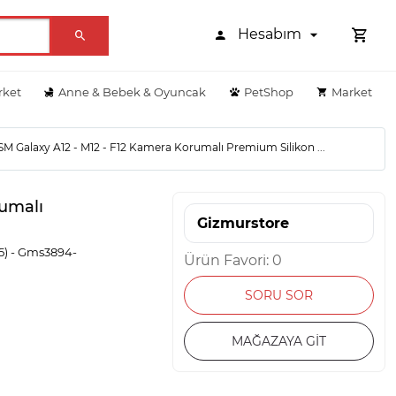
Hesabım
rket
Anne & Bebek & Oyuncak
PetShop
Market
M Galaxy A12 - M12 - F12 Kamera Korumalı Premium Silikon ...
rumalı
Gizmurstore
75) - Gms3894-
Ürün Favori: 0
SORU SOR
MAĞAZAYA GİT