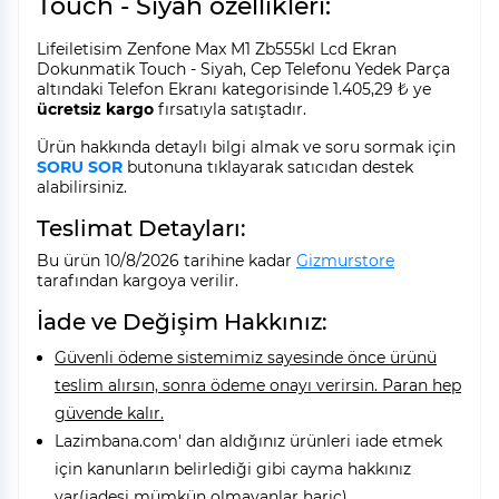
Touch - Siyah özellikleri:
Lifeiletisim Zenfone Max M1 Zb555kl Lcd Ekran
Dokunmatik Touch - Siyah, Cep Telefonu Yedek Parça
altındaki Telefon Ekranı kategorisinde 1.405,29 ₺ ye
ücretsiz kargo
fırsatıyla satıştadır.
Ürün hakkında detaylı bilgi almak ve soru sormak için
SORU SOR
butonuna tıklayarak satıcıdan destek
alabilirsiniz.
Teslimat Detayları:
Bu ürün 10/8/2026 tarihine kadar
Gizmurstore
tarafından kargoya verilir.
İade ve Değişim Hakkınız:
Güvenli ödeme sistemimiz sayesinde önce ürünü
teslim alırsın, sonra ödeme onayı verirsin. Paran hep
güvende kalır.
Lazimbana.com' dan aldığınız ürünleri iade etmek
için kanunların belirlediği gibi cayma hakkınız
var(iadesi mümkün olmayanlar hariç).