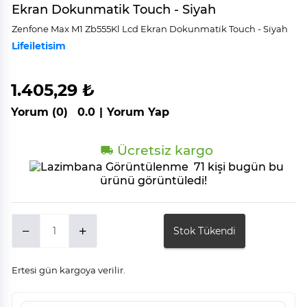
Ekran Dokunmatik Touch - Siyah
Zenfone Max M1 Zb555Kl Lcd Ekran Dokunmati̇k Touch - Si̇yah
Lifeiletisim
1.405,29 ₺
Yorum (0)
0.0
|
Yorum Yap
Ücretsiz kargo
71 kişi bugün bu
ürünü görüntüledi!
Stok Tükendi
Ertesi gün kargoya verilir.