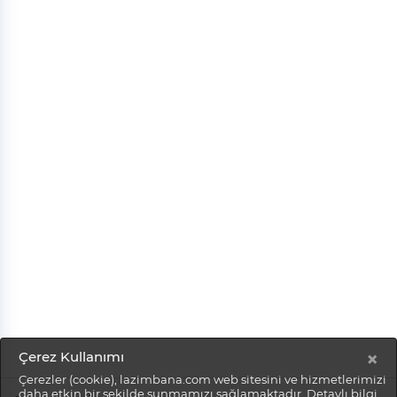
×
Çerez Kullanımı
Çerezler (cookie), lazimbana.com web sitesini ve hizmetlerimizi
daha etkin bir şekilde sunmamızı sağlamaktadır. Detaylı bilgi